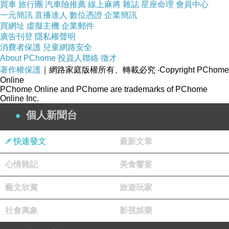
買車
旅行團
汽車險推薦
線上麻將
雜誌
星座命理
會員中心
一元簡訊
直播達人
數位憑證
企業簡訊
買網址
虛擬主機
企業郵件
廣告刊登
隱私權聲明
消費者保護
兒童網路安全
About PChome
投資人聯絡
徵才
著作權保護
｜網路家庭版權所有、轉載必究
‧Copyright PChome
Online
PChome Online and PChome are trademarks of PChome
Online Inc.
個人新聞台
快速發文
最新文章
心情雜記
美食饗宴
藝文欣賞
旅遊玩家
社會萬象
影視娛樂