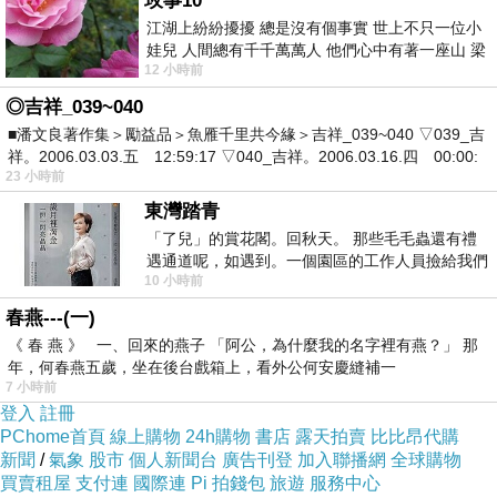
玫事10
江湖上紛紛擾擾 總是沒有個事實 世上不只一位小
娃兒 人間總有千千萬萬人 他們心中有著一座山 梁
12 小時前
山佛山泰華衡恆嵩 一山之高
◎吉祥_039~040
■潘文良著作集＞勵益品＞魚雁千里共今緣＞吉祥_039~040 ▽039_吉
祥。2006.03.03.五 12:59:17 ▽040_吉祥。2006.03.16.四 00:00:
23 小時前
東灣踏青
「了兒」的賞花閣。回秋天。 那些毛毛蟲還有禮
遇通道呢，如遇到。一個園區的工作人員撿給我們
10 小時前
細賞。
春燕---(一)
《 春 燕 》 一、回來的燕子 「阿公，為什麼我的名字裡有燕？」 那
年，何春燕五歲，坐在後台戲箱上，看外公何安慶縫補一
7 小時前
登入
註冊
PChome首頁
線上購物
24h購物
書店
露天拍賣
比比昂代購
新聞
/
氣象
股市
個人新聞台
廣告刊登
加入聯播網
全球購物
買賣租屋
支付連
國際連
Pi 拍錢包
旅遊
服務中心