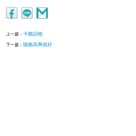
卡聽話吔
上一篇：
隨她高興就好
下一篇：