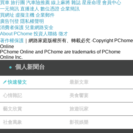
買車
旅行團
汽車險推薦
線上麻將
雜誌
星座命理
會員中心
一元簡訊
直播達人
數位憑證
企業簡訊
買網址
虛擬主機
企業郵件
廣告刊登
隱私權聲明
消費者保護
兒童網路安全
About PChome
投資人聯絡
徵才
著作權保護
｜網路家庭版權所有、轉載必究
‧Copyright PChome
Online
PChome Online and PChome are trademarks of PChome
Online Inc.
個人新聞台
快速發文
最新文章
心情雜記
美食饗宴
藝文欣賞
旅遊玩家
社會萬象
影視娛樂