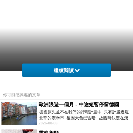
繼續閱讀
你可能感興趣的文章
歐洲浪遊一個月 - 中途短暫停留德國
德國原先並不在我們的行程計畫中 只有計畫過境
北部的漢堡市 後因天色已昏暗 故臨時決定在漢
2026-08-08
堡市吃晚餐和過夜