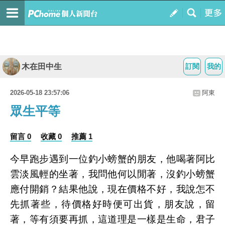
木在田中生
訂閱
我的
2026-05-18 23:57:06
阿東
眾生平等
留言 0
收藏 0
推薦 1
今早跑步遇到一位釣小螃蟹的朋友，他喝著阿比
雲淡風輕的坐著，我問他何以閒著，沒釣小螃蟹
應付開銷？結果他說，現在價格不好，我說怎不
先抓著些，待價格好時便可出貨，朋友說，留
著，等有須要再抓，這道理是一樣是生命，君子