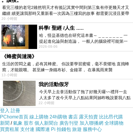
。讀後。
看完三樓的老宅2雖然明天才有後記其實中間到第三集有停更幾天才又
繼續 續更讓我那時又重新看一次因為三樓寫的故事 都需要沉浸且要帶
20 小時前
有
科學/ 聖經 /人生 .....
哈，怪盜基德也在研究這本書～ _ _ _ _ _ _ _ 一
提起進化論與創造論， 一般人的腦袋裡可能第一
2026-08-06
時間就有「 進化論很科
《蜂蜜與漣漪》
生活的苦悶之處，必有其蜂蜜。 你說要學習蜜獾，毫不畏懼地 直搗蜂
窩，才能親嚐。 甚至練一身鐵布衫、金鐘罩， 在暴風雨來襲
13 小時前
我的活動假牙
今天早上去拿活動假了拖了好幾天囉~~禮拜一去
人太多了改今天早上八點結果阿姊昨晚說要我八點
22 小時前
去西螺農會~回到莿桐都8點半多了
登入
註冊
PChome首頁
線上購物
24h購物
書店
露天拍賣
比比昂代購
新聞
/
氣象
股市
個人新聞台
廣告刊登
加入聯播網
全球購物
買賣租屋
支付連
國際連
Pi 拍錢包
旅遊
服務中心