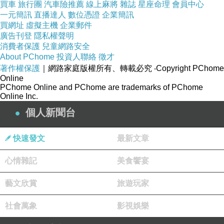
買車
旅行團
汽車險推薦
線上麻將
雜誌
星座命理
會員中心
一元簡訊
直播達人
數位憑證
企業簡訊
買網址
虛擬主機
企業郵件
廣告刊登
隱私權聲明
消費者保護
兒童網路安全
About PChome
投資人聯絡
徵才
著作權保護
｜網路家庭版權所有、轉載必究
‧Copyright PChome
Online
PChome Online and PChome are trademarks of PChome
Online Inc.
個人新聞台
快速發文
最新文章
心情雜記
美食饗宴
藝文欣賞
旅遊玩家
社會萬象
影視娛樂