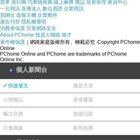
買車
旅行團
汽車險推薦
線上麻將
雜誌
星座命理
會員中心
一元簡訊
直播達人
數位憑證
企業簡訊
買網址
虛擬主機
企業郵件
廣告刊登
隱私權聲明
消費者保護
兒童網路安全
About PChome
投資人聯絡
徵才
著作權保護
｜網路家庭版權所有、轉載必究
‧Copyright PChome
Online
PChome Online and PChome are trademarks of PChome
Online Inc.
個人新聞台
快速發文
最新文章
心情雜記
美食饗宴
藝文欣賞
旅遊玩家
社會萬象
影視娛樂