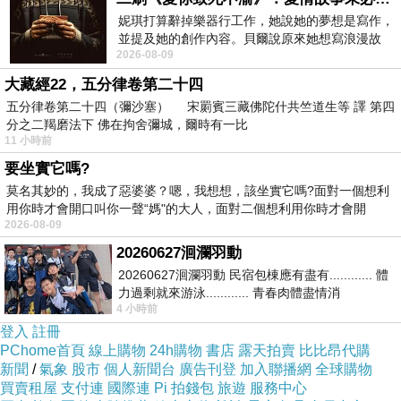
妮琪打算辭掉樂器行工作，她說她的夢想是寫作，
並提及她的創作內容。貝爾說原來她想寫浪漫故
2026-08-09
事，妮琪回應：「不是浪漫故事，是愛情
大藏經22，五分律卷第二十四
五分律卷第二十四（彌沙塞） 宋罽賓三藏佛陀什共竺道生等 譯 第四
分之二羯磨法下 佛在拘舍彌城，爾時有一比
11 小時前
要坐實它嗎?
莫名其妙的，我成了惡婆婆？嗯，我想想，該坐實它嗎?面對一個想利
用你時才會開口叫你一聲“媽"的大人，面對二個想利用你時才會開
2026-08-09
20260627洄瀾羽動
20260627洄瀾羽動 民宿包棟應有盡有............ 體
力過剩就來游泳............ 青春肉體盡情消
4 小時前
磨............ 晚餐不必
登入
註冊
PChome首頁
線上購物
24h購物
書店
露天拍賣
比比昂代購
新聞
/
氣象
股市
個人新聞台
廣告刊登
加入聯播網
全球購物
買賣租屋
支付連
國際連
Pi 拍錢包
旅遊
服務中心