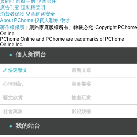
買網址
虛擬主機
企業郵件
廣告刊登
隱私權聲明
消費者保護
兒童網路安全
About PChome
投資人聯絡
徵才
著作權保護
｜網路家庭版權所有、轉載必究
‧Copyright PChome
Online
PChome Online and PChome are trademarks of PChome
Online Inc.
個人新聞台
快速發文
最新文章
心情雜記
美食饗宴
藝文欣賞
旅遊玩家
社會萬象
影視娛樂
我的站台