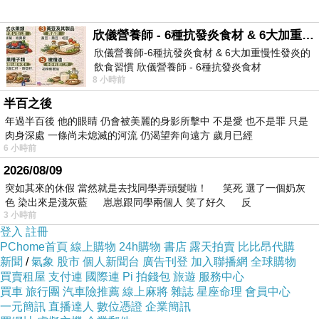
欣儀營養師 - 6種抗發炎食材 & 6大加重慢性發炎的飲食習慣
欣儀營養師-6種抗發炎食材 & 6大加重慢性發炎的
飲食習慣 欣儀營養師 - 6種抗發炎食材
8 小時前
https://www.facebook.com/photo/?fbid=147
半百之後
年過半百後 他的眼睛 仍會被美麗的身影所擊中 不是愛 也不是罪 只是
肉身深處 一條尚未熄滅的河流 仍渴望奔向遠方 歲月已經
6 小時前
2026/08/09
突如其來的休假 當然就是去找同學弄頭髮啦！ 笑死 選了一個奶灰
色 染出來是淺灰藍 崽崽跟同學兩個人 笑了好久 反
3 小時前
登入
註冊
PChome首頁
線上購物
24h購物
書店
露天拍賣
比比昂代購
新聞
/
氣象
股市
個人新聞台
廣告刊登
加入聯播網
全球購物
買賣租屋
支付連
國際連
Pi 拍錢包
旅遊
服務中心
買車
旅行團
汽車險推薦
線上麻將
雜誌
星座命理
會員中心
一元簡訊
直播達人
數位憑證
企業簡訊