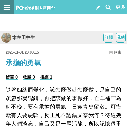
木在田中生
訂閱
我的
2025-11-01 23:03:15
阿東
承擔的勇氣
留言 0
收藏 0
推薦 1
隨著姻緣而變化，該怎麼做就怎麼做，是自己的
疏忽那就認錯，再把該做的事做好，亡羊補牢為
時不晚，要有承擔的勇氣，日後青史留名。可惜
就有人要硬幹，反正死不認錯又奈我何？待過幾
年人們淡忘，自己又是一尾活龍，所以記憶很重