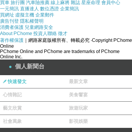
買車
旅行團
汽車險推薦
線上麻將
雜誌
星座命理
會員中心
一元簡訊
直播達人
數位憑證
企業簡訊
買網址
虛擬主機
企業郵件
廣告刊登
隱私權聲明
消費者保護
兒童網路安全
About PChome
投資人聯絡
徵才
著作權保護
｜網路家庭版權所有、轉載必究
‧Copyright PChome
Online
PChome Online and PChome are trademarks of PChome
Online Inc.
個人新聞台
快速發文
最新文章
心情雜記
美食饗宴
藝文欣賞
旅遊玩家
社會萬象
影視娛樂