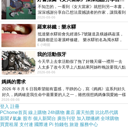
不知怎的，一看到《女大當家》就想到另一本書，
深深感謝分享自己想法震撼讀者的作家，讓我看到
2026-08-06
不同樣貌的家庭！ 《女大
羅東林鐵：樂水驛
抵達樂水驛前會先經過5-7號隧道及橫越碼崙溪，
鐵路都是沿著溪畔修建。 樂水驛初名為濁水驛，
6 小時前
但因與臺鐵集集線車站同名，於1953
我的活動假牙
今天早上去拿活動假了拖了好幾天囉~~禮拜一去
人太多了改今天早上八點結果阿姊昨晚說要我八點
2026-08-06
去西螺農會~回到莿桐都8點半多了
媽媽的需求
2026 年 8 月 6 日我希望能有靈感，平靜的心，寫《媽媽》這系列好久
好久，媽媽確是我生命中最重要的人之一，雖然很想媽媽像我愛她一樣
2026-08-06
登入
註冊
PChome首頁
線上購物
24h購物
書店
露天拍賣
比比昂代購
新聞
/
氣象
股市
個人新聞台
廣告刊登
加入聯播網
全球購物
買賣租屋
支付連
國際連
Pi 拍錢包
旅遊
服務中心