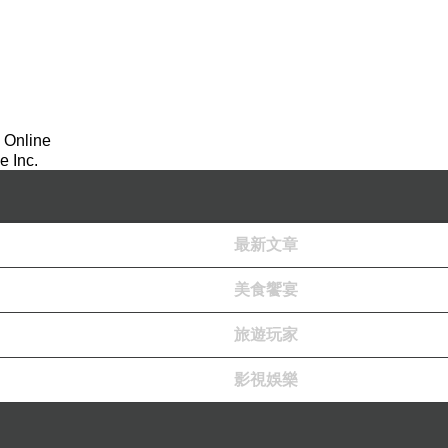
 Online
 Inc.
最新文章
美食饗宴
旅遊玩家
影視娛樂