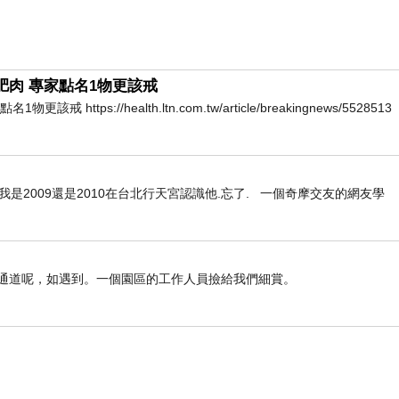
肥肉 專家點名1物更該戒
ps://health.ltn.com.tw/article/breakingnews/5528513
是2009還是2010在台北行天宮認識他.忘了. 一個奇摩交友的網友學
遇通道呢，如遇到。一個園區的工作人員撿給我們細賞。