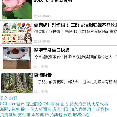
2026. 8. 5 荷塘賞荷
2026-08-05
健康網》別怪錯！ 三酸甘油脂狂飆不只吃
健康網》別怪錯！ 三酸甘油脂狂飆不只吃肥肉 專家點名1物更該戒 htt
2026-08-05
關聖帝君生日快樂
今日是關聖帝君生日.昨日心想他是我的救命恩人. 我
14 小時前
東灣踏青
「了兒」的賞花閣。回秋天。 那些毛毛蟲還有禮
12 小時前
登入
註冊
PChome首頁
線上購物
24h購物
書店
露天拍賣
比比昂代購
新聞
/
氣象
股市
個人新聞台
廣告刊登
加入聯播網
全球購物
買賣租屋
支付連
國際連
Pi 拍錢包
旅遊
服務中心