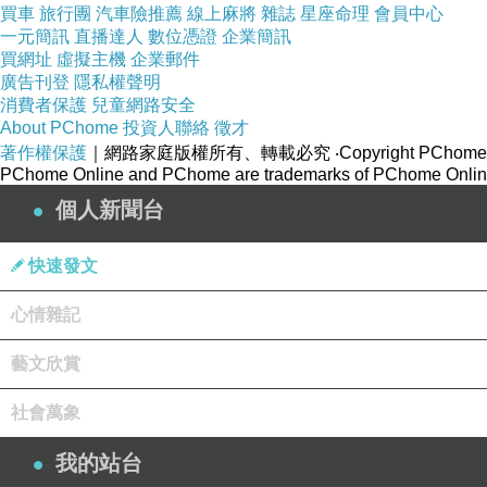
買車
旅行團
汽車險推薦
線上麻將
雜誌
星座命理
會員中心
一元簡訊
直播達人
數位憑證
企業簡訊
買網址
虛擬主機
企業郵件
廣告刊登
隱私權聲明
消費者保護
兒童網路安全
About PChome
投資人聯絡
徵才
著作權保護
｜網路家庭版權所有、轉載必究
‧Copyright PChome
PChome Online and PChome are trademarks of PChome Online
個人新聞台
快速發文
心情雜記
藝文欣賞
社會萬象
我的站台