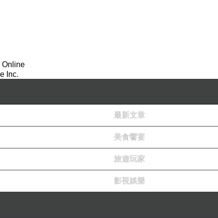
 Online
 Inc.
最新文章
美食饗宴
旅遊玩家
影視娛樂