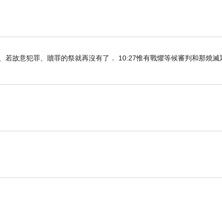
知真道以後、若故意犯罪、贖罪的祭就再沒有了． 10:27惟有戰懼等候審判和那燒