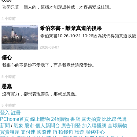
功勞只算一個人的，這樣才能形成神威，才容易變成佳話。
4 小時前
希伯來書 - 離棄真道的後果
希伯來書10:26-10:31 10:26因為我們得
2026-08-07
傷心
我傷心的不是妳不愛我了，而是我竟然這麼愛妳。
5 小時前
愚蠢
沒有實力，卻想表現善良，那就是愚蠢。
5 小時前
登入
註冊
PChome首頁
線上購物
24h購物
書店
露天拍賣
比比昂代購
新聞
/
氣象
股市
個人新聞台
廣告刊登
加入聯播網
全球購物
買賣租屋
支付連
國際連
Pi 拍錢包
旅遊
服務中心