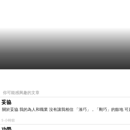
你可能感興趣的文章
妥協
關於妥協 我的為人和職業 沒有讓我相信 「湊巧」，「剛巧」的餘地 可
5 小時前
功勞