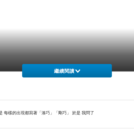
繼續閱讀
是 每樣的出現都寫著「湊巧」「剛巧」 於是 我問了