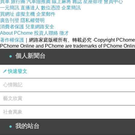
買車
旅行團
汽車險推薦
線上麻將
雜誌
星座命理
會員中心
一元簡訊
直播達人
數位憑證
企業簡訊
買網址
虛擬主機
企業郵件
廣告刊登
隱私權聲明
消費者保護
兒童網路安全
About PChome
投資人聯絡
徵才
著作權保護
｜網路家庭版權所有、轉載必究
‧Copyright PChome
PChome Online and PChome are trademarks of PChome Online
個人新聞台
快速發文
心情雜記
藝文欣賞
社會萬象
我的站台