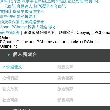
買車
旅行團
汽車險推薦
線上麻將
雜誌
星座命理
會員中心
一元簡訊
直播達人
數位憑證
企業簡訊
買網址
虛擬主機
企業郵件
廣告刊登
隱私權聲明
消費者保護
兒童網路安全
About PChome
投資人聯絡
徵才
著作權保護
｜網路家庭版權所有、轉載必究
‧Copyright PChome
Online
PChome Online and PChome are trademarks of PChome
Online Inc.
個人新聞台
快速發文
最新文章
心情雜記
美食饗宴
藝文欣賞
旅遊玩家
社會萬象
影視娛樂