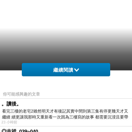
繼續閱讀
你可能感興趣的文章
。讀後。
看完三樓的老宅2雖然明天才有後記其實中間到第三集有停更幾天才又
繼續 續更讓我那時又重新看一次因為三樓寫的故事 都需要沉浸且要帶
23 小時前
有
◎吉祥_039~040