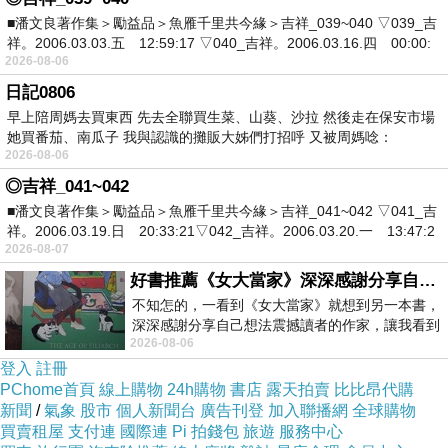
■潘文良著作集＞勵益品＞魚雁千里共今緣＞吉祥_039~040 ▽039_吉
祥。2006.03.03.五 12:59:17 ▽040_吉祥。2006.03.16.四 00:00:
2026-08-06
日記0806
早上陪周媽去買東西 先去全聯買生菜、山葵、沙拉 然後走在保安市場
她買番茄、南瓜子 我與認識的攤販大姊們打招呼 又被周媽唸：
2026-08-06
◎吉祥_041~042
■潘文良著作集＞勵益品＞魚雁千里共今緣＞吉祥_041~042 ▽041_吉
祥。2006.03.19.日 20:33:21▽042_吉祥。2006.03.20.一 13:47:2
2026-08-07
好書推薦《女大當家》深深感謝分享自己想法震撼讀者的作家，讓我看到不同樣貌的家庭！
不知怎的，一看到《女大當家》就想到另一本書，
深深感謝分享自己想法震撼讀者的作家，讓我看到
2026-08-06
不同樣貌的家庭！ 《女大
登入
註冊
PChome首頁
線上購物
24h購物
書店
露天拍賣
比比昂代購
新聞
/
氣象
股市
個人新聞台
廣告刊登
加入聯播網
全球購物
買賣租屋
支付連
國際連
Pi 拍錢包
旅遊
服務中心