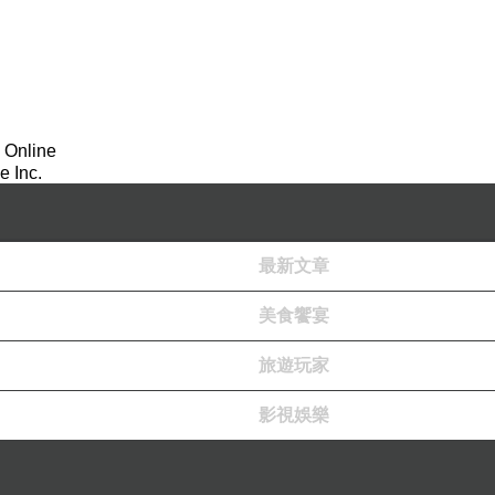
 Online
 Inc.
最新文章
美食饗宴
旅遊玩家
影視娛樂