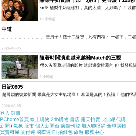
酪梨牛奶食譜｜加一顆布丁更香濃！120秒
🥑💚 酪梨牛奶這樣打，真的太濃、太好喝了！ 以
18 小時前
中道
。。。。。。。。。。 善男子！觀十二緣智，凡有四種： 一者下，二
2026-08-05
隨著時間演進越來越難Match的三觀
很久沒看葳老闆的影片 這部還蠻推薦的 但 我發現
8 小時前
日記0805
趙麗穎的復婚新聞 果真是大女主氣場呀！ 希望是真的！祝福！ 他們很班
2026-08-05
登入
註冊
PChome首頁
線上購物
24h購物
書店
露天拍賣
比比昂代購
新聞
/
氣象
股市
個人新聞台
廣告刊登
加入聯播網
全球購物
買賣租屋
支付連
國際連
Pi 拍錢包
旅遊
服務中心