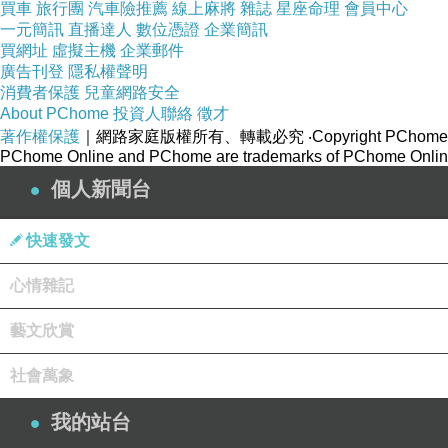
買車
旅行團
汽車險推薦
線上麻將
雜誌
星座命理
會員中心
一元簡訊
直播達人
數位憑證
企業簡訊
買網址
虛擬主機
企業郵件
廣告刊登
隱私權聲明
消費者保護
兒童網路安全
About PChome
投資人聯絡
徵才
著作權保護
｜網路家庭版權所有、轉載必究
‧Copyright PChome
PChome Online and PChome are trademarks of PChome Online
個人新聞台
快速發文
心情雜記
藝文欣賞
社會萬象
我的站台