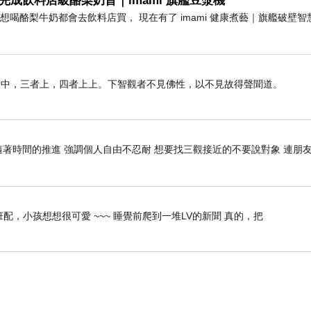
完成飲料店級酪梨奶昔｜imami 旗艦豆漿機
前想喝酪梨牛奶都會去飲料店買， 現在有了 imami 健康煮藝｜旗艦破壁
者中，三者上，四者上上。下智觀者不見佛性，以不見故得聲聞道。
隨著時間的推進 強調個人自由不忍耐 想要找三觀接近的不要說對象 連朋
配，小孩想想很可愛 ~~~ 睡覺前爬到一堆LV的新聞 真的，把