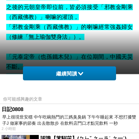
之後的元朝皇帝即位前，皆必須接受「邪教金剛乘
（西藏佛教）」
喇嘛
的灌頂，
「邪教金剛乘（西藏佛教）」的喇嘛
經常強姦婦女
（修練
「無上瑜伽雙身法」）
。
「元泰定帝（
也孫鐵木兒
）」在位期間，中國天災
不斷。
繼續閱讀
1323年冬天，蒙古暴雪。
1324年7月，龍慶州冰雹，大如雞蛋。
1325年12月，龍慶州地震。
你可能感興趣的文章
1325年12月，
江淮水災、旱災。
日記0808
1326年12月，寧夏地震。
早上很現世安穩 中午吃碗熱門的三媽臭臭鍋 下午午睡起來 不想打擾雙
子J 做家事的節奏 出去散散步 在飲料店門口才點完飲料 一秒
1327年3月，和寧地震。
2 小時前
1327年5月，洛陽蝗災。
認識【苯騈芘】(ㄅㄣˇ ㄆㄧㄢˊ ㄆ一ˊ)