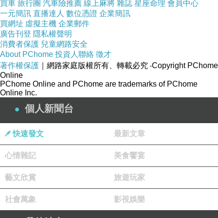
買車
旅行團
汽車險推薦
線上麻將
雜誌
星座命理
會員中心
一元簡訊
直播達人
數位憑證
企業簡訊
買網址
虛擬主機
企業郵件
廣告刊登
隱私權聲明
https://mypaper.pchome.com.tw/bu9650/post/1381951931
消費者保護
兒童網路安全
About PChome
投資人聯絡
徵才
這一篇文章有補充。
著作權保護
｜網路家庭版權所有、轉載必究
‧Copyright PChome
Online
PChome Online and PChome are trademarks of PChome
台灣主祀「啜粱噙菜上帝（蘇軾）（蘇和沖）」，
Online Inc.
最有名的有5間
：
個人新聞台
（1）苗栗通霄「
白沙屯天德宮」
（2）
金門金湖「新頭伍德宮」
快速發文
最新文章
（3）彰化鹿港「
泊仔寮洽義堂」
心情雜記
美食饗宴
（4）彰化鹿港「奉天宮」
藝文欣賞
旅遊玩家
（5）新北淡水「
油車口蘇府王爺廟（忠義宮）
」
社會萬象
影視娛樂
新增：新北淡水「油車口蘇府王爺廟（忠義