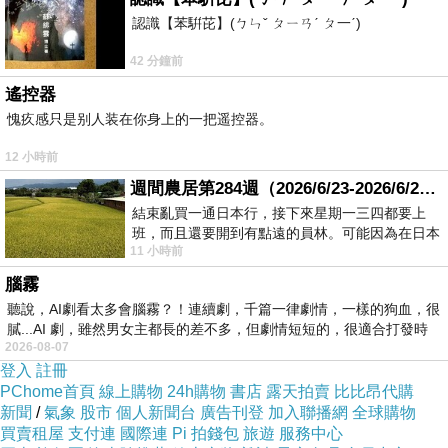
1327年8月，四川地震。
認識【苯騈芘】(ㄅㄣˇ ㄆㄧㄢˊ ㄆ一ˊ)
1327年9月，寧夏地震。
42 分鐘前
1328年7月，寧夏地震。
遙控器
愧疚感只是别人装在你身上的一把遥控器。
https://mypaper.pchome.com.tw/bu9650/post/1381933661
12 小時前
這一篇文章有修正。
週間農居第284週（2026/6/23-2026/6/24) 夏至 金黃稻浪洋溢豐收喜悅
結束亂買一通日本行，接下來星期一三四都要上
班，而且還要開到有點遠的員林。可能因為在日本
「按牢尊王」修正為「按
臠
尊王」。
11 小時前
花不少錢，星期一出門上班時，心裡沒有一
腦霧
「邵按
臠
」已被「邪教金剛乘」偽造篡改成「安樂
聽說，AI劇看太多會腦霧？！連續劇，千篇一律劇情，一樣的狗血，很
膩...AI 劇，雖然男女主都長的差不多，但劇情短短的，很適合打發時
先生」。
2026-08-07
登入
註冊
PChome首頁
線上購物
24h購物
書店
露天拍賣
比比昂代購
臠
、樂，字形相似。
新聞
/
氣象
股市
個人新聞台
廣告刊登
加入聯播網
全球購物
買賣租屋
支付連
國際連
Pi 拍錢包
旅遊
服務中心