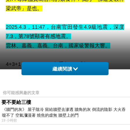
梁武帝」是也。
2025.4.3
，11
:47，台南官田
發生4.9級地震，
深度
7.3，
第78
號顯著有感地震
。
雲林、嘉義、嘉義、台南，國家級警報大響。
4+3+1+1+4+7=20
：包悉仁，20劃
繼續閱讀
4+9=13
：道，13劃
7
：佛，7劃
3
：也，3劃
你可能感興趣的文章
78
：第78尊
要不要給三樓
《牆門的灰》 屋子陰冷 留給牆壁去滲透 牆角的灰 倒流的陰影 大火吞
噬不了 空氣瀰漫著 燒焦的虛無 牆壁上的門
第78尊降臨寶島台灣的素食神：我乃「佛道雙教神
19 小時前
包悉仁」是也。