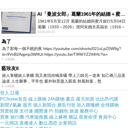
AI「曼波女郎」葛蘭1961年的結婚＋蜜月旅行 #戀上老電影 #葛蘭 #粟子
「欲界第三天之主」又「地獄之主」，共78劃。
1961年5月至12月 葛蘭的結婚與蜜月旅行5月04日
「欲界第三天之主」又「地獄之主」，名為「雙王
葛蘭（1933～2026）偕同未婚夫高福全（1916～
2026-08-07
2004）乘郵輪赴倫敦6月15日於英國倫敦St.S
大帝」。
為了
為了那每一個不眠的夜 https://youtube.com/shorts/021xLpZ0W9g?
「雙禔大帝」、「雙王大帝」，共78劃。
is=9VvB2Aqpnp3WIKzl https://youtu.be/T9R6YZ294Hc?is=
7 小時前
「雙禔大帝（蕭衍）（蕭淑怛）」、「雙王大帝
藍玫友8
（包拯）（包悉仁）
」，二尊並列。
旅人掌櫃旅人掌櫃 我又來找你喝茶囉 帶上三師兄一道來 知己兩三品茗
論道 人生樂事，平常也 窗外秋景盡入眼底 秋風秋葉，愁
8 小時前
這是「二尊大神」選擇作「第77尊、第78尊降臨寶
登入
註冊
PChome首頁
線上購物
24h購物
書店
露天拍賣
比比昂代購
島台灣的素食神」的原因。
新聞
/
氣象
股市
個人新聞台
廣告刊登
加入聯播網
全球購物
買賣租屋
支付連
國際連
Pi 拍錢包
旅遊
服務中心
買車
旅行團
汽車險推薦
線上麻將
雜誌
星座命理
會員中心
https://news.ltn.com.tw/news/world/breakingnews/5000256
一元簡訊
直播達人
數位憑證
企業簡訊
https://www.ettoday.net/news/20250402/2936711.htm