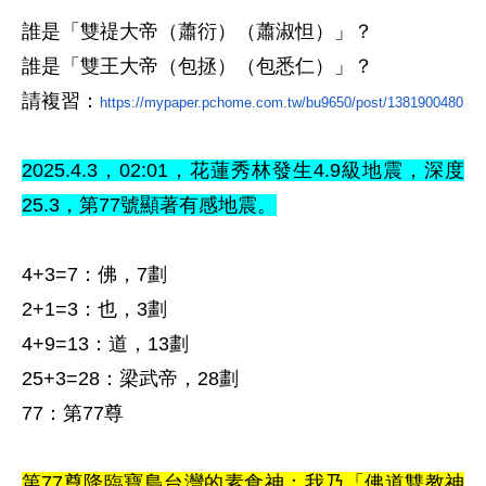
誰是「雙禔大帝（蕭衍）（蕭淑怛）」
？
誰是「雙王大帝（包拯）（包悉仁）」
？
請複習
：
https://mypaper.pchome.com.tw/bu9650/post/1381900480
2025.4.3
，02
:01，花蓮秀林
發生4.9級地震，
深度
25.3，
第77
號顯著有感地震
。
4+3=7
：佛，7劃
2+1=3
：也，3劃
4+9=13
：道，13劃
25+3=28
：梁武帝，28劃
77
：第77尊
第77尊降臨寶島台灣的素食神：我乃「佛道雙教神