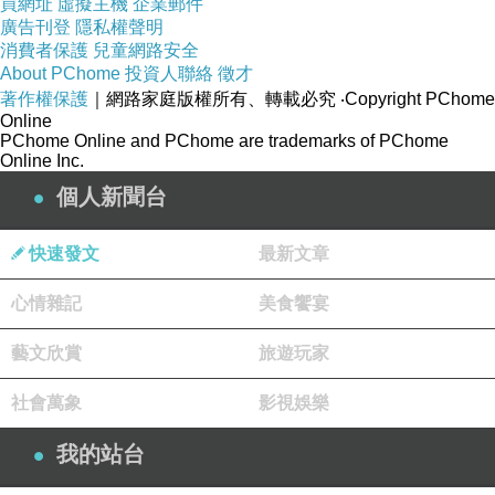
買網址
虛擬主機
企業郵件
廣告刊登
隱私權聲明
https://www.wenweipo.com/a/202504/02/AP67ed5465e4b0d2e9809116
消費者保護
兒童網路安全
a1.html
About PChome
投資人聯絡
徵才
2025.4.2
，台灣時間22
:04，
日本九州
大隅半島
外海
著作權保護
｜網路家庭版權所有、轉載必究
‧Copyright PChome
Online
發生地震。
PChome Online and PChome are trademarks of PChome
Online Inc.
（1）
「中國」的數據為
：
6.2級、深度30公里。
個人新聞台
（2）
「
美國地質調查所（USGS）」的數據為
：
6.2級、深度26公里
。
快速發文
最新文章
（3）「日本氣象廳」的數據為
：
6.0級、深度40公
心情雜記
美食饗宴
里。
鹿兒島縣、宮崎縣，震度4級。
藝文欣賞
旅遊玩家
社會萬象
影視娛樂
我的站台