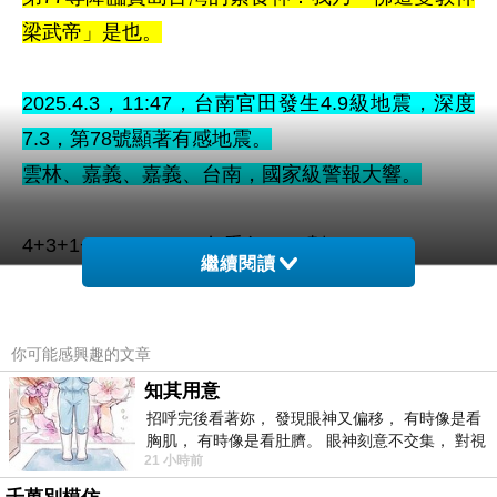
梁武帝」是也。
2025.4.3
，11
:47，台南官田
發生4.9級地震，
深度
7.3，
第78
號顯著有感地震
。
雲林、嘉義、嘉義、台南，國家級警報大響。
4+3+1+1+4+7=20
：包悉仁，20劃
繼續閱讀
4+9=13
：道，13劃
7
：佛，7劃
3
：也，3劃
你可能感興趣的文章
78
：第78尊
知其用意
招呼完後看著妳， 發現眼神又偏移， 有時像是看
胸肌， 有時像是看肚臍。 眼神刻意不交集， 對視
第78尊降臨寶島台灣的素食神：我乃「佛道雙教神
21 小時前
視線不對齊， 讓我很難不
包悉仁」是也。