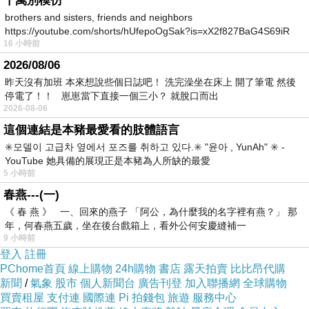
千萬別模仿
brothers and sisters, friends and neighbors
https://youtube.com/shorts/hUfepoOgSak?is=xX2f827BaG4S69iR
「欲界第三天之主」又「地獄之主」，共78劃。
16 小時前
https
「欲界第三天之主」又「地獄之主」，名為「雙王
2026/08/06
昨天沒有加班 本來想說些個日誌吧！ 洗完澡坐在床上 開了筆電 然後
大帝」。
停電了！！ 崽崽當下直接一個三小？ 就脫口而出
2026-08-06
這個連結是本豬最愛看的肢體語言
「雙禔大帝」、「雙王大帝」，共78劃。
✳️모델이 고급차 옆에서 포즈를 취하고 있다.✳️ "윤아 , YunAh" ✳️ -
「雙禔大帝（蕭衍）（蕭淑怛）」、「雙王大帝
YouTube 她具備的展現正是本豬為人所缺的最愛
（包拯）（包悉仁）
」，二尊並列。
5 小時前
春燕---(一)
《 春 燕 》 一、回來的燕子 「阿公，為什麼我的名字裡有燕？」 那
這是「二尊大神」選擇作「第77尊、第78尊降臨寶
年，何春燕五歲，坐在後台戲箱上，看外公何安慶縫補一
9 小時前
島台灣的素食神」的原因。
登入
註冊
PChome首頁
線上購物
24h購物
書店
露天拍賣
比比昂代購
新聞
/
氣象
股市
個人新聞台
廣告刊登
加入聯播網
全球購物
https://news.ltn.com.tw/news/world/breakingnews/5000256
買賣租屋
支付連
國際連
Pi 拍錢包
旅遊
服務中心
https://www.ettoday.net/news/20250402/2936711.htm