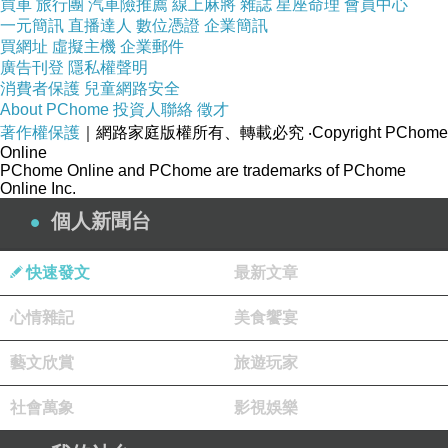
買車
旅行團
汽車險推薦
線上麻將
雜誌
星座命理
會員中心
一元簡訊
https://www.wenweipo.com/a/202504/02/AP67ed5465e4b0d2e9809116
直播達人
數位憑證
企業簡訊
買網址
虛擬主機
企業郵件
a1.html
廣告刊登
隱私權聲明
2025.4.2
，台灣時間22
:04，
日本九州
大隅半島
外海
消費者保護
兒童網路安全
About PChome
投資人聯絡
徵才
發生地震。
著作權保護
｜網路家庭版權所有、轉載必究
‧Copyright PChome
（1）
「中國」的數據為
：
6.2級、深度30公里。
Online
PChome Online and PChome are trademarks of PChome
（2）
「
美國地質調查所（USGS）」的數據為
：
Online Inc.
6.2級、深度26公里
。
個人新聞台
（3）「日本氣象廳」的數據為
：
6.0級、深度40公
快速發文
最新文章
里。
鹿兒島縣、宮崎縣，震度4級。
心情雜記
美食饗宴
藝文欣賞
旅遊玩家
社會萬象
影視娛樂