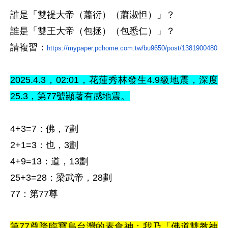
誰是「雙禔大帝（蕭衍）（蕭淑怛）」
？
誰是「雙王大帝（包拯）（包悉仁）」
？
請複習
：
https://mypaper.pchome.com.tw/bu9650/post/1381900480
2025.4.3
，02
:01，花蓮秀林
發生4.9級地震，
深度
25.3，
第77
號顯著有感地震
。
4+3=7
：佛，7劃
2+1=3
：也，3劃
4+9=13
：道，13劃
25+3=28
：梁武帝，28劃
77
：第77尊
第77尊降臨寶島台灣的素食神：我乃「佛道雙教神