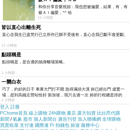
和你分享音樂視頻：我也想被偏愛，結果，有，有
被ＡＩ偏愛，^^ 哈
10 小時前
皆以直心出離生死
直心念我生已盡梵行已立所作已辦不受後有，直心念我已斷不復更斷。
12 小時前
點頭稱是
點頭稱是，是合適的抽身離場策略。
1 小時前
一襲白衣
巧了，約好的日子 車庫大門打不開 急得滿頭大漢 妳已經出門 虛驚一
場，趕到高鐵左營站恰好 新加坡，我只去過一次 妳的行程總是排的
4 小時前
登入
註冊
PChome首頁
線上購物
24h購物
書店
露天拍賣
比比昂代購
新聞
/
氣象
股市
個人新聞台
廣告刊登
加入聯播網
全球購物
買賣租屋
支付連
國際連
Pi 拍錢包
旅遊
服務中心