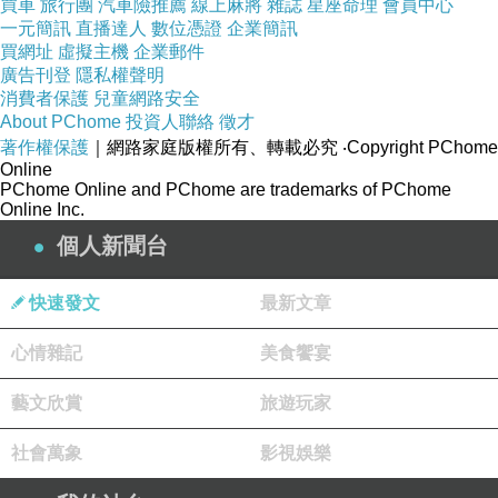
買車
旅行團
汽車險推薦
線上麻將
雜誌
星座命理
會員中心
一元簡訊
直播達人
數位憑證
企業簡訊
買網址
虛擬主機
企業郵件
廣告刊登
隱私權聲明
消費者保護
兒童網路安全
About PChome
投資人聯絡
徵才
著作權保護
｜網路家庭版權所有、轉載必究
‧Copyright PChome
Online
PChome Online and PChome are trademarks of PChome
Online Inc.
個人新聞台
快速發文
最新文章
心情雜記
美食饗宴
藝文欣賞
旅遊玩家
社會萬象
影視娛樂