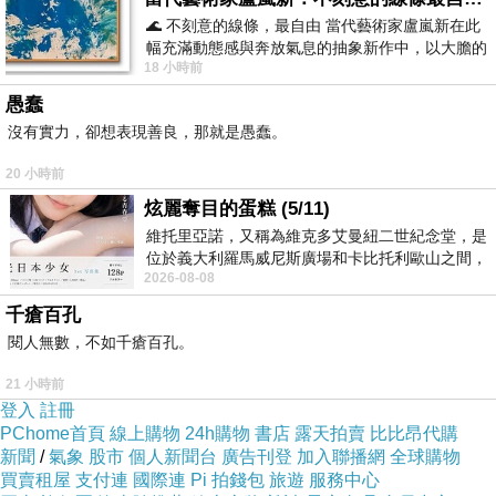
🌊 不刻意的線條，最自由 當代藝術家盧嵐新在此
幅充滿動態感與奔放氣息的抽象新作中，以大膽的
18 小時前
藍色顏料在白色畫布上揮灑、壓印與流淌
愚蠢
沒有實力，卻想表現善良，那就是愚蠢。
20 小時前
炫麗奪目的蛋糕 (5/11)
維托里亞諾，又稱為維克多艾曼紐二世紀念堂，是
位於義大利羅馬威尼斯廣場和卡比托利歐山之間，
2026-08-08
用以紀念統一義大利統一後的的第一位國
千瘡百孔
閱人無數，不如千瘡百孔。
21 小時前
登入
註冊
PChome首頁
線上購物
24h購物
書店
露天拍賣
比比昂代購
新聞
/
氣象
股市
個人新聞台
廣告刊登
加入聯播網
全球購物
買賣租屋
支付連
國際連
Pi 拍錢包
旅遊
服務中心