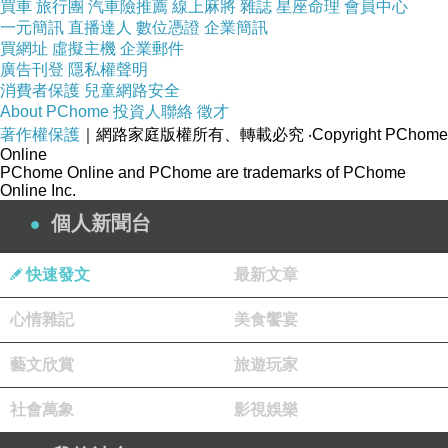
買車
旅行團
汽車險推薦
線上麻將
雜誌
星座命理
會員中心
一元簡訊
直播達人
數位憑證
企業簡訊
買網址
虛擬主機
企業郵件
廣告刊登
隱私權聲明
消費者保護
兒童網路安全
About PChome
投資人聯絡
徵才
著作權保護
｜網路家庭版權所有、轉載必究
‧Copyright PChome
Online
PChome Online and PChome are trademarks of PChome
Online Inc.
個人新聞台
快速發文
最新文章
心情雜記
美食饗宴
藝文欣賞
旅遊玩家
社會萬象
影視娛樂