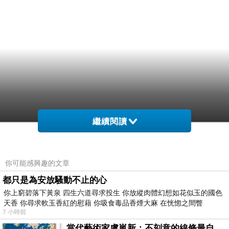
繼續閱讀
你可能感興趣的文章
都只是為安放騷動不止的心
你上窮碧落下黃泉 四生六道尋求投生 你放縱肉體幻想如花似玉的國色
天香 你尋求軟玉香紅的慰藉 你吸食毒品香煙大麻 在恍惚之間瞥
7 小時前
當代藝術家盧嵐新：不刻意的線條最自由，讓色彩流動、筆觸自己說話