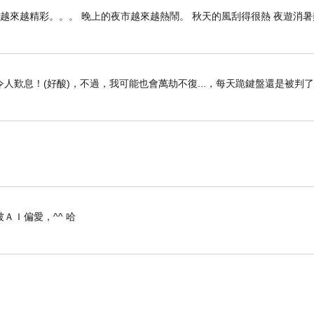
雄越來越精彩。。。 晚上的夜市越來越熱鬧。 秋天的風刮得很熱 夜遊消
人歎息！(好酸)，不過，我可能也會萬劫不復...，每天跪鍵盤還是被判
ＡＩ偏愛，^^ 哈