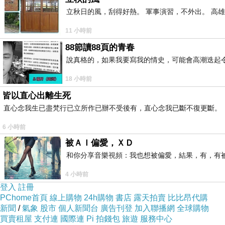
立秋日的風，刮得好熱。 軍事演習，不外出。 高
11 小時前
88節讀88頁的青春
說真格的，如果我要寫我的情史，可能會高潮迭起令
18 小時前
皆以直心出離生死
直心念我生已盡梵行已立所作已辦不受後有，直心念我已斷不復更斷。
6 小時前
被ＡＩ偏愛，ＸＤ
和你分享音樂視頻：我也想被偏愛，結果，有，有被
4 小時前
登入
註冊
PChome首頁
線上購物
24h購物
書店
露天拍賣
比比昂代購
新聞
/
氣象
股市
個人新聞台
廣告刊登
加入聯播網
全球購物
買賣租屋
支付連
國際連
Pi 拍錢包
旅遊
服務中心