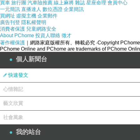
買車
旅行團
汽車險推薦
線上麻將
雜誌
星座命理
會員中心
一元簡訊
直播達人
數位憑證
企業簡訊
買網址
虛擬主機
企業郵件
廣告刊登
隱私權聲明
消費者保護
兒童網路安全
About PChome
投資人聯絡
徵才
著作權保護
｜網路家庭版權所有、轉載必究
‧Copyright PChome
PChome Online and PChome are trademarks of PChome Online
個人新聞台
快速發文
心情雜記
藝文欣賞
社會萬象
我的站台