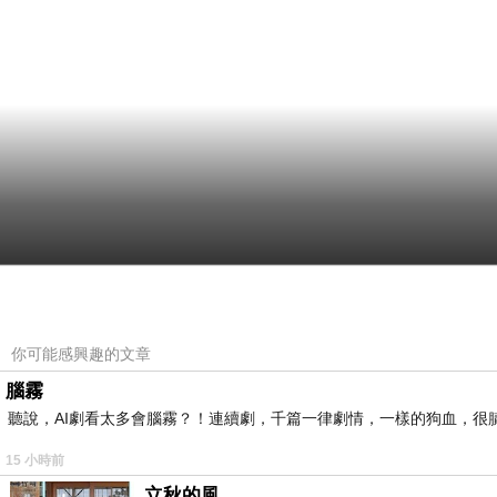
你可能感興趣的文章
腦霧
聽說，AI劇看太多會腦霧？！連續劇，千篇一律劇情，一樣的狗血，很膩.
15 小時前
立秋的風