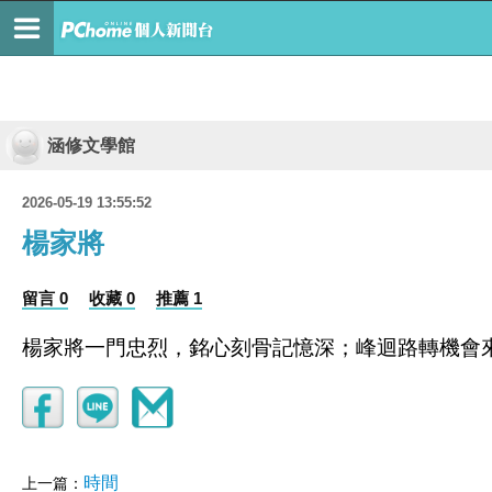
涵修文學館
2026-05-19 13:55:52
楊家將
留言 0
收藏 0
推薦 1
楊家將一門忠烈，銘心刻骨記憶深；峰迴路轉機會
時間
上一篇：