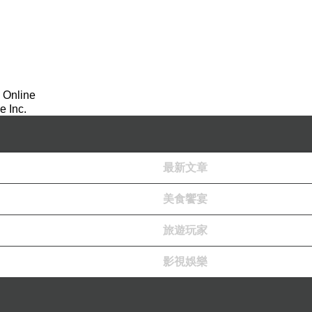
 Online
 Inc.
最新文章
美食饗宴
旅遊玩家
影視娛樂