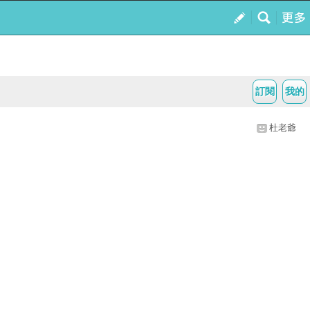
訂閱
我的
杜老爺