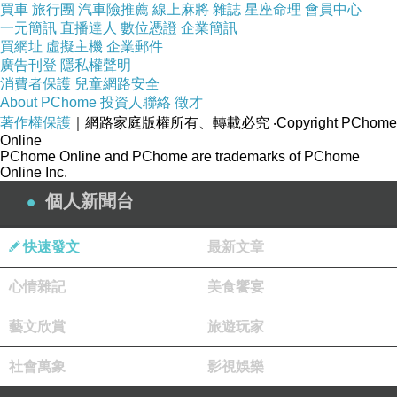
買車
旅行團
汽車險推薦
線上麻將
雜誌
星座命理
會員中心
一元簡訊
直播達人
數位憑證
企業簡訊
買網址
虛擬主機
企業郵件
廣告刊登
隱私權聲明
消費者保護
兒童網路安全
About PChome
投資人聯絡
徵才
著作權保護
｜網路家庭版權所有、轉載必究
‧Copyright PChome
Online
PChome Online and PChome are trademarks of PChome
Online Inc.
個人新聞台
快速發文
最新文章
心情雜記
美食饗宴
藝文欣賞
旅遊玩家
社會萬象
影視娛樂