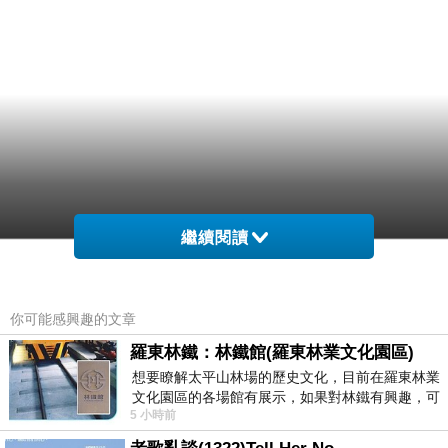
繼續閱讀
你可能感興趣的文章
羅東林鐵：林鐵館(羅東林業文化園區)
想要瞭解太平山林場的歷史文化，目前在羅東林業
文化園區的各場館有展示，如果對林鐵有興趣，可
5 小時前
以到林鐵館。 這裡展示從山下