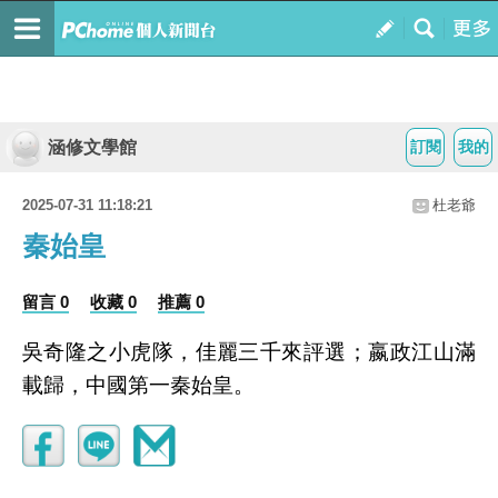
涵修文學館
訂閱
我的
2025-07-31 11:18:21
杜老爺
秦始皇
留言 0
收藏 0
推薦 0
吳奇隆之小虎隊，佳麗三千來評選；嬴政江山滿
載歸，中國第一秦始皇。