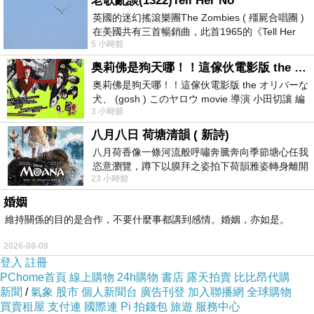
老歌亂談(1322)Tell Her No
英國的迷幻搖滾樂團The Zombies ( 殭屍合唱團 )
在美國共有三首暢銷曲，此首1965的《Tell Her
5 小時前
No》即為其中之一，在告示牌百大單曲
奥莉佛是狗天哪！！這傢伙電影版 the オリバーな犬、 (gosh ) このヤロウ movie
奥莉佛是狗天哪！！這傢伙電影版 the オリバーな
犬、 (gosh ) このヤロウ movie 導演 小田切讓 編
3 小時前
劇: 小田切讓 主演: 小田切讓
八月八日 荷塘清韻 ( 新詩)
八月荷香像一條河流般呼嘯奔騰奔向季節塘心任我
恣意瀏覽，蹲下以膜拜之姿拍下荷韻雅姿轉身離開
23 小時前
時我把美麗的遐想掛在亭亭葉柄上盼望
婚姻
維持關係的目的是合作，不要什麼事都講到感情。婚姻，亦如是。
2026-08-08
登入
註冊
PChome首頁
線上購物
24h購物
書店
露天拍賣
比比昂代購
新聞
/
氣象
股市
個人新聞台
廣告刊登
加入聯播網
全球購物
買賣租屋
支付連
國際連
Pi 拍錢包
旅遊
服務中心