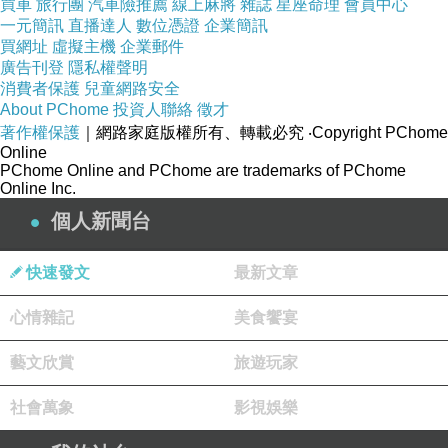
買車
旅行團
汽車險推薦
線上麻將
雜誌
星座命理
會員中心
一元簡訊
直播達人
數位憑證
企業簡訊
買網址
虛擬主機
企業郵件
廣告刊登
隱私權聲明
消費者保護
兒童網路安全
About PChome
投資人聯絡
徵才
著作權保護
｜網路家庭版權所有、轉載必究
‧Copyright PChome
Online
PChome Online and PChome are trademarks of PChome
Online Inc.
個人新聞台
快速發文
最新文章
心情雜記
美食饗宴
藝文欣賞
旅遊玩家
社會萬象
影視娛樂