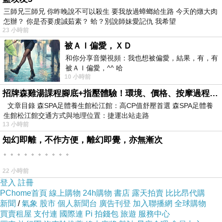
三師兄三師兄 你昨晚說不可以殺生 要我放過蟑螂給生路 今天的燉大肉
怎辦？ 你是否要虔誠茹素？ 蛤？別說師妹愛記仇 我希望
23 小時前
被ＡＩ偏愛，ＸＤ
和你分享音樂視頻：我也想被偏愛，結果，有，有
被ＡＩ偏愛，^^ 哈
10 小時前
招牌森雞湯課程腳底+指壓體驗！環境、價格、按摩過程全紀錄，森SPA足體養生館松江館最新價格表
文章目錄 森SPA足體養生館松江館：高CP值舒壓首選 森SPA足體養
生館松江館交通方式與地理位置：捷運出站走路
13 小時前
知幻即離，不作方便，離幻即覺，亦無漸次
。。。。。。。。。。
22 小時前
登入
註冊
PChome首頁
線上購物
24h購物
書店
露天拍賣
比比昂代購
新聞
/
氣象
股市
個人新聞台
廣告刊登
加入聯播網
全球購物
買賣租屋
支付連
國際連
Pi 拍錢包
旅遊
服務中心