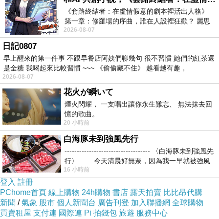
《套路終結者：在虛情假意的劇本裡活出人格》
第一章：修羅場的序曲，誰在人設裡狂歡？ 麗思
2026-08-07
卡爾頓酒店的總統套房內，燈光昏
日記0807
早上醒來的第一件事 不跟早餐店阿姨們聊幾句 很不習慣 她們的紅茶還
是全糖 我喝起來比較習慣 ~~~ 《偷偷藏不住》 越看越有趣，
2026-08-07
花火が瞬いて
煙火閃耀， 一支唱出讓你永生難忘、 無法抹去回
憶的歌曲。
20 小時前
白海豚未到強風先行
----------------------------------- 〈白海豚未到強風先
行〉 今天清晨好無奈，因為我一早就被強風
16 小時前
登入
註冊
PChome首頁
線上購物
24h購物
書店
露天拍賣
比比昂代購
新聞
/
氣象
股市
個人新聞台
廣告刊登
加入聯播網
全球購物
買賣租屋
支付連
國際連
Pi 拍錢包
旅遊
服務中心