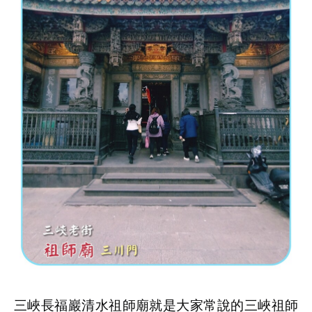
三峽長福巖清水祖師廟就是大家常說的三峽祖師