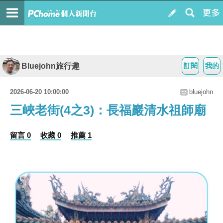
Bluejohn旅行趣
訂閱
我的
2026-06-20 10:00:00
bluejohn
三峽老街(4之3)：長福巖清水祖師廟
留言 0
收藏 0
推薦 1