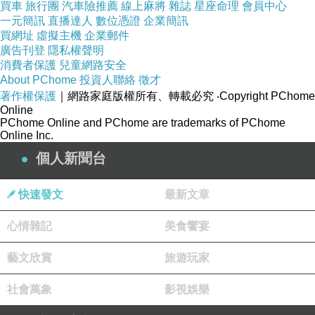
買車
旅行團
汽車險推薦
線上麻將
雜誌
星座命理
會員中心
一元簡訊
直播達人
數位憑證
企業簡訊
買網址
虛擬主機
企業郵件
廣告刊登
隱私權聲明
消費者保護
兒童網路安全
About PChome
投資人聯絡
徵才
著作權保護
｜網路家庭版權所有、轉載必究
‧Copyright PChome
Online
PChome Online and PChome are trademarks of PChome
Online Inc.
個人新聞台
目前所見廟體為1947年第三次重建面貌，以雕刻
為特色的五門三殿式建築，來這裡除了拜拜外，
快速發文
最新文章
別忘記順帶欣賞這裡的雕刻，包含各式柱子的石
心情雜記
美食饗宴
雕、藻井的木雕，以及銅雕等技法。這裡就像是
藝文欣賞
旅遊玩家
一座工藝博物館，也是充滿歷史感的建築。
社會萬象
影視娛樂