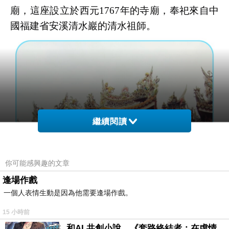
廟，這座設立於西元1767年的寺廟，奉祀來自中
國福建省安溪清水巖的清水祖師。
繼續閱讀
你可能感興趣的文章
逢場作戲
一個人表情生動是因為他需要逢場作戲。
15 小時前
和AI 共創小說，《套路終結者：在虛情假意的劇本裡活出人格》