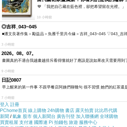
💙 「我把自己藏在藍色裡，卻把希望留在光裡。
10 小時前
◎吉祥_043~045
■潘文良著作集＞勵益品＞魚雁千里共今緣＞吉祥_043~045 ▽043_吉祥。2006.0
3 小時前
2026。08。07。
畫圖真的不適合我越畫越排斥看得懂就好了應該是說如果改天需要用到
9 小時前
日記0807
早上醒來的第一件事 不跟早餐店阿姨們聊幾句 很不習慣 她們的紅茶還是
7 小時前
登入
註冊
PChome首頁
線上購物
24h購物
書店
露天拍賣
比比昂代購
新聞
/
氣象
股市
個人新聞台
廣告刊登
加入聯播網
全球購物
買賣租屋
支付連
國際連
Pi 拍錢包
旅遊
服務中心