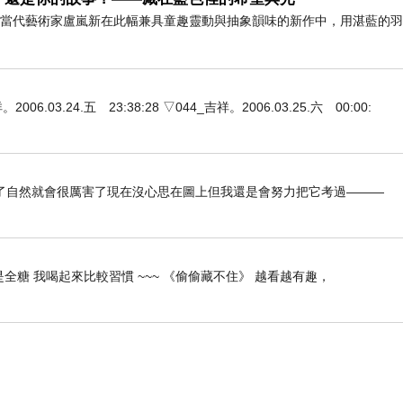
」 當代藝術家盧嵐新在此幅兼具童趣靈動與抽象韻味的新作中，用湛藍的
3.24.五 23:38:28 ▽044_吉祥。2006.03.25.六 00:00:
了自然就會很厲害了現在沒心思在圖上但我還是會努力把它考過———
全糖 我喝起來比較習慣 ~~~ 《偷偷藏不住》 越看越有趣，