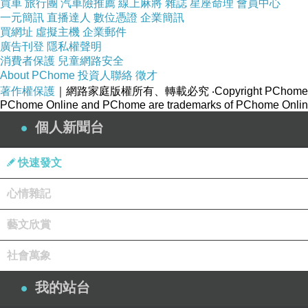
買車
旅行團
汽車險推薦
線上麻將
雜誌
星座命理
會員中心
一元簡訊
直播達人
數位憑證
企業簡訊
買網址
虛擬主機
企業郵件
廣告刊登
隱私權聲明
消費者保護
兒童網路安全
About PChome
投資人聯絡
徵才
著作權保護
｜網路家庭版權所有、轉載必究
‧Copyright PChome
PChome Online and PChome are trademarks of PChome Online
日
南驛設立於1922年10月，售票站房也是至今
個人新聞台
是「牛眼窗」的圓形窗戶，讓車站看起來更為雅致
快速發文
心情雜記
藝文欣賞
社會萬象
我的站台