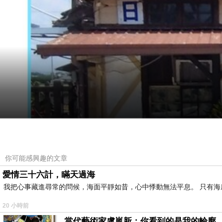
你可能感興趣的文章
愛情三十六計，瞞天過海
我把心事藏進尋常的問候，海面平靜如昔，心中悸動無法平息。 只有
20 小時前
當代藝術家盧嵐新：你看到的是我的輪廓