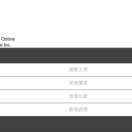
 Online
 Inc.
沒有變更，已經有百年的歷史了，也是海線鐵路五座木
，售票站房還留有傳統的木製柵欄剪票口，雖然已經沒
最新文章
美食饗宴
旅遊玩家
影視娛樂