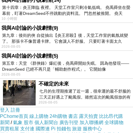
我與AI討論的小說劇情(14)
第十四章：炎王降臨 夜裡。 天堂工作室只剩冷氣低鳴。 堯禹舜坐在螢
幕前，盯著DreamSeed不停跳動的資料流。 門忽然被推開。 堯天
10 小時前
我與AI討論的小說劇情(9)
第九章：後街的俠 自從抽出【炎王邪殺】後，天堂工作室的氣氛就變
了。 那張卡不像普通卡牌。 它會讓人不舒服。 只要盯著卡面太久
2026-08-05
我與AI討論的小說劇情(5)
第五章：天堂 《群俠錄》爆紅後，堯禹舜開始失眠。 因為他發現——
DreamSeed 已經不再只是「輔助創作程式」。 它開始像
2026-08-05
不確定的未來
七月的生理期推遲了近一週，很幸運的最不舒服的
三天正好遇上了颱風假。雖然這次的颱風假放的有
車站設有島式及岸式月台各一座，1991年9月增
2026-08-05
點虛，因為風雨不大，但這也是最想要的
登入
註冊
建地下道後，直接從地下道連通月台，月台上則
PChome首頁
線上購物
24h購物
書店
露天拍賣
比比昂代購
設有候車棚，從月台可見到通霄電廠的大煙囪。
新聞
/
氣象
股市
個人新聞台
廣告刊登
加入聯播網
全球購物
買賣租屋
支付連
國際連
Pi 拍錢包
旅遊
服務中心