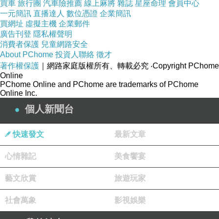
買車
旅行團
汽車險推薦
線上麻將
雜誌
星座命理
會員中心
一元簡訊
直播達人
數位憑證
企業簡訊
買網址
虛擬主機
企業郵件
廣告刊登
隱私權聲明
消費者保護
兒童網路安全
About PChome
投資人聯絡
徵才
著作權保護
｜網路家庭版權所有、轉載必究
‧Copyright PChome
Online
PChome Online and PChome are trademarks of PChome
Online Inc.
個人新聞台
快速發文
最新文章
心情雜記
美食饗宴
藝文欣賞
旅遊玩家
社會萬象
影視娛樂