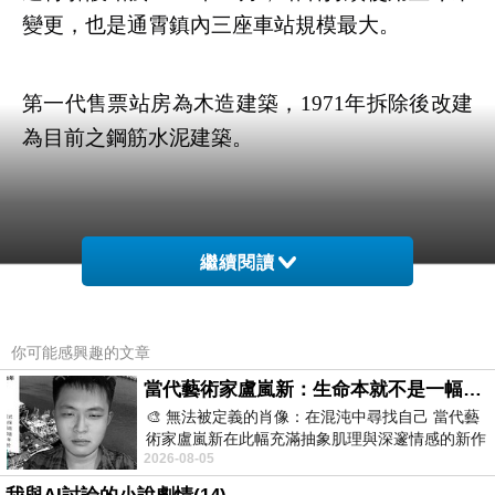
變更，也是通霄鎮內三座車站規模最大。
第一代售票站房為木造建築，1971年拆除後改建
為目前之鋼筋水泥建築。
繼續閱讀
你可能感興趣的文章
當代藝術家盧嵐新：生命本就不是一幅能被定義的肖像，在混亂與交疊中拼湊完整的靈魂
🎨 無法被定義的肖像：在混沌中尋找自己 當代藝
術家盧嵐新在此幅充滿抽象肌理與深邃情感的新作
2026-08-05
中，以灰白為基底，交織著塗抹、刮擦與