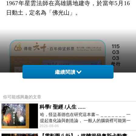
1967年星雲法師在高雄購地建寺，於當年5月16
日動土，定名為「佛光山」。
繼續閱讀
你可能感興趣的文章
科學/ 聖經 /人生 .....
哈，怪盜基德也在研究這本書～ _ _ _ _ _ _ _ 一
提起進化論與創造論， 一般人的腦袋裡可能第一
2026-08-06
時間就有「 進化論很科