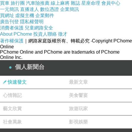
買車
旅行團
汽車險推薦
線上麻將
雜誌
星座命理
會員中心
一元簡訊
直播達人
數位憑證
企業簡訊
買網址
虛擬主機
企業郵件
廣告刊登
隱私權聲明
消費者保護
兒童網路安全
About PChome
投資人聯絡
徵才
著作權保護
｜網路家庭版權所有、轉載必究
‧Copyright PChome
Online
PChome Online and PChome are trademarks of PChome
Online Inc.
個人新聞台
快速發文
最新文章
心情雜記
美食饗宴
藝文欣賞
旅遊玩家
社會萬象
影視娛樂
今年適逢開山60週年紀念，也是星雲法師百歲冥