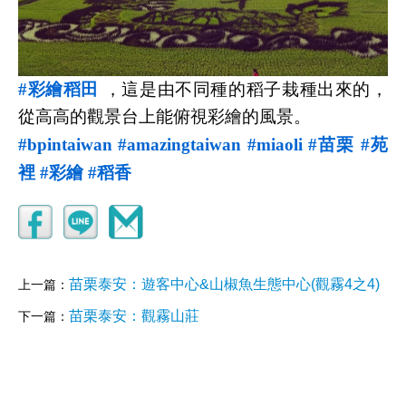
#彩繪稻田
，這是由不同種的稻子栽種出來的，
從高高的觀景台上能俯視彩繪的風景。
#bpintaiwan
#amazingtaiwan
#miaoli
#苗栗
#苑
裡
#彩繪
#稻香
苗栗泰安：遊客中心&山椒魚生態中心(觀霧4之4)
上一篇：
苗栗泰安：觀霧山莊
下一篇：