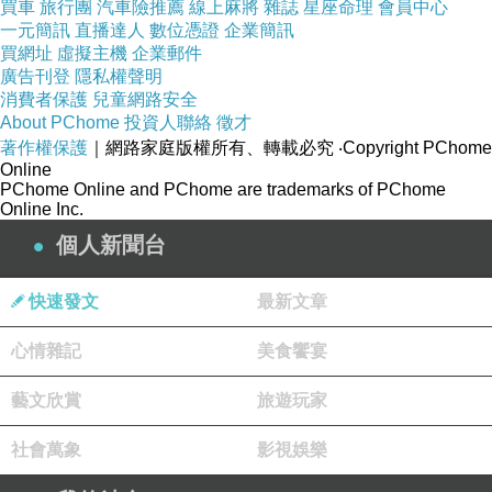
買車
旅行團
汽車險推薦
線上麻將
雜誌
星座命理
會員中心
一元簡訊
直播達人
數位憑證
企業簡訊
買網址
虛擬主機
企業郵件
廣告刊登
隱私權聲明
消費者保護
兒童網路安全
About PChome
投資人聯絡
徵才
著作權保護
｜網路家庭版權所有、轉載必究
‧Copyright PChome
Online
PChome Online and PChome are trademarks of PChome
Online Inc.
個人新聞台
快速發文
最新文章
心情雜記
美食饗宴
藝文欣賞
旅遊玩家
社會萬象
影視娛樂