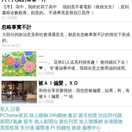
【序】 高中，我終於寫了高中 我刻意不看電影《夜校女生》，直到
書稿全數殺青。刻意的。 不過畢竟是替自己寫序（
11 小時前
忽略事實不計
大部分的政治意見和社會溝通意見，都是在忽略事實不計的情況下形成
的。
2026-08-07
…
⋯⋯ 。 花草幻人這系列很有趣！ 會持續玩下去！
🧡 。 🐻 毒油事件後，我很在意之後用油的採買。
22 小時前
前天購買了我之前就很愛
被ＡＩ偏愛，ＸＤ
和你分享音樂視頻：我也想被偏愛，結果，有，有
被ＡＩ偏愛，^^ 哈
20 小時前
登入
註冊
PChome首頁
線上購物
24h購物
書店
露天拍賣
比比昂代購
新聞
/
氣象
股市
個人新聞台
廣告刊登
加入聯播網
全球購物
買賣租屋
支付連
國際連
Pi 拍錢包
旅遊
服務中心