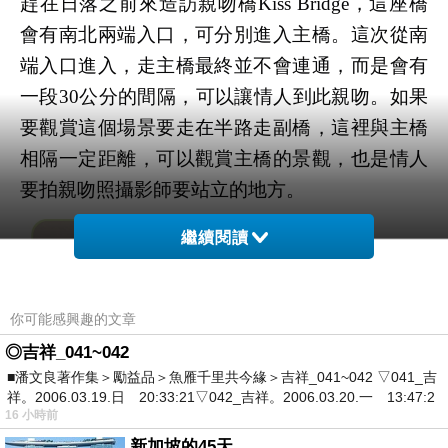
趕在日落之前來造訪親吻橋Kiss Bridge，這座橋
會有南北兩端入口，可分別進入主橋。這次從南
端入口進入，走主橋最終並不會連通，而是會有
一段30公分的間隔，可以讓情人到此親吻。如果
要觀賞這個場景要走在半路走副橋，這裡與主橋
相隔一定距離，可以觀賞主橋的景觀，也是情人
要拍親吻照攝影師要站立的地方。
繼續閱讀
你可能感興趣的文章
◎吉祥_041~042
■潘文良著作集＞勵益品＞魚雁千里共今緣＞吉祥_041~042 ▽041_吉
祥。2006.03.19.日 20:33:21▽042_吉祥。2006.03.20.一 13:47:2
16 小時前
新加坡的45天