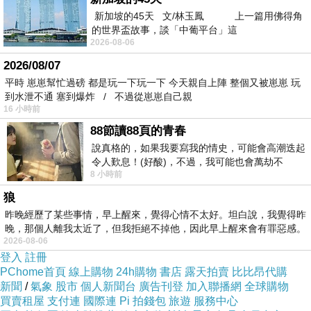
新加坡的45天 文/林玉鳳 上一篇用佛得角
的世界盃故事，談「中葡平台」這
2026-08-06
2026/08/07
平時 崽崽幫忙過磅 都是玩一下玩一下 今天親自上陣 整個又被崽崽 玩
到水泄不通 塞到爆炸 / 不過從崽崽自己親
16 小時前
88節讀88頁的青春
說真格的，如果我要寫我的情史，可能會高潮迭起
令人歎息！(好酸)，不過，我可能也會萬劫不
8 小時前
復...，每天跪鍵盤還是被判了花心的罪
狼
當然這裡的日落也是很美的，運氣好的話，可以
昨晚經歷了某些事情，早上醒來，覺得心情不太好。坦白說，我覺得昨
拍到落日掉落在主橋間隔處。不過這天沒有這樣
晚，那個人離我太近了，但我拒絕不掉他，因此早上醒來會有罪惡感。
2026-08-06
的運氣，但是天候良好還是能望見紅橘的夕陽緩
登入
註冊
緩跌落至海平線，很棒的場景。
PChome首頁
線上購物
24h購物
書店
露天拍賣
比比昂代購
新聞
/
氣象
股市
個人新聞台
廣告刊登
加入聯播網
全球購物
買賣租屋
支付連
國際連
Pi 拍錢包
旅遊
服務中心