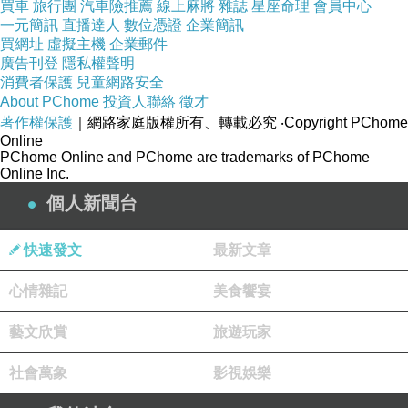
買車
旅行團
汽車險推薦
線上麻將
雜誌
星座命理
會員中心
一元簡訊
直播達人
數位憑證
企業簡訊
買網址
虛擬主機
企業郵件
廣告刊登
隱私權聲明
消費者保護
兒童網路安全
About PChome
投資人聯絡
徵才
著作權保護
｜網路家庭版權所有、轉載必究
‧Copyright PChome
Online
PChome Online and PChome are trademarks of PChome
Online Inc.
個人新聞台
快速發文
最新文章
心情雜記
美食饗宴
藝文欣賞
旅遊玩家
社會萬象
影視娛樂