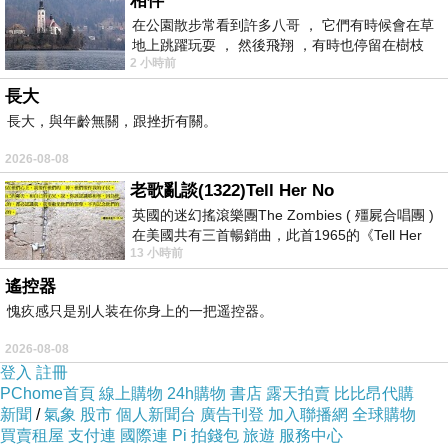
相伴
在公園散步常看到許多八哥 ， 它們有時候會在草
地上跳躍玩耍 ， 然後飛翔 ，有時也停留在樹枝
2 小時前
上，它們身軀是咖啡色的，鳥喙是黃色
長大
長大，與年齡無關，跟挫折有關。
2026-08-08
(與上圖為同一處大門)
老歌亂談(1322)Tell Her No
英國的迷幻搖滾樂團The Zombies ( 殭屍合唱團 )
在美國共有三首暢銷曲，此首1965的《Tell Her
13 小時前
No》即為其中之一，在告示牌百大單曲
遙控器
愧疚感只是别人装在你身上的一把遥控器。
2026-08-08
登入
註冊
PChome首頁
線上購物
24h購物
書店
露天拍賣
比比昂代購
新聞
/
氣象
股市
個人新聞台
廣告刊登
加入聯播網
全球購物
買賣租屋
支付連
國際連
Pi 拍錢包
旅遊
服務中心