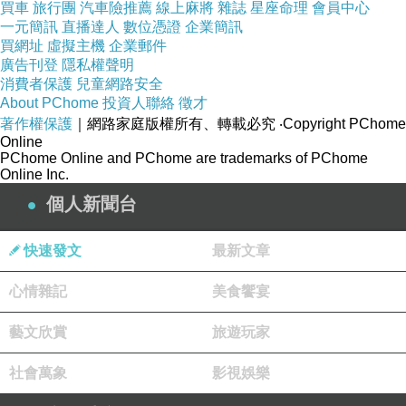
買車
旅行團
汽車險推薦
線上麻將
雜誌
星座命理
會員中心
一元簡訊
直播達人
數位憑證
企業簡訊
買網址
虛擬主機
企業郵件
廣告刊登
隱私權聲明
消費者保護
兒童網路安全
About PChome
投資人聯絡
徵才
著作權保護
｜網路家庭版權所有、轉載必究
‧Copyright PChome
Online
PChome Online and PChome are trademarks of PChome
Online Inc.
個人新聞台
快速發文
最新文章
多年前在市場尚有營業之際曾造訪，也在完工前
又造訪過，只見整修前後差異很大，原來百年前
心情雜記
美食饗宴
的菜市場如此華麗。
藝文欣賞
旅遊玩家
社會萬象
影視娛樂