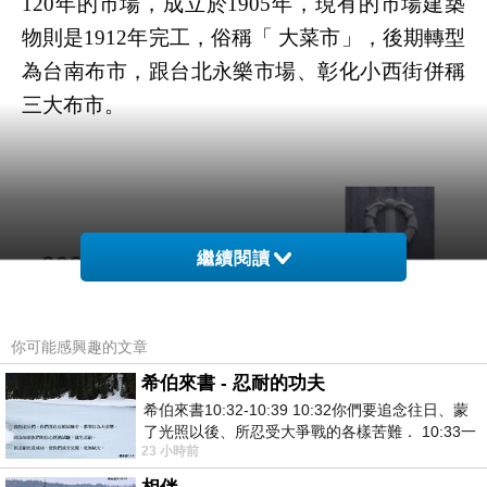
120年的市場，成立於1905年，現有的市場建築
物則是1912年完工，俗稱「 大菜市」，後期轉型
為台南布市，跟台北永樂市場、彰化小西街併稱
三大布市。
繼續閱讀
你可能感興趣的文章
希伯來書 - 忍耐的功夫
希伯來書10:32-10:39 10:32你們要追念往日、蒙
了光照以後、所忍受大爭戰的各樣苦難． 10:33一
23 小時前
面被毀謗、遭患難、成了戲景、叫眾人