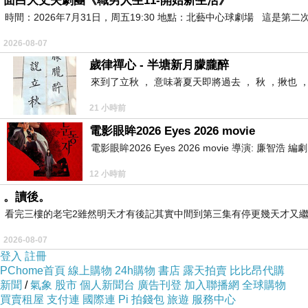
面白大丈夫劇團《職男人生11-開始新生活》
時間：2026年7月31日，周五19:30 地點：北藝中心球劇場 這
2026-08-07
歲律禪心 - 半塘新月朦朧醉
來到了立秋 ， 意味著夏天即將過去 ， 秋 ，揪也 
21 小時前
電影眼眸2026 Eyes 2026 movie
電影眼眸2026 Eyes 2026 movie 導演: 廉智浩
12 小時前
。讀後。
看完三樓的老宅2雖然明天才有後記其實中間到第三集有停更幾天才又繼
2026-08-07
登入
註冊
PChome首頁
線上購物
24h購物
書店
露天拍賣
比比昂代購
新聞
/
氣象
股市
個人新聞台
廣告刊登
加入聯播網
全球購物
買賣租屋
支付連
國際連
Pi 拍錢包
旅遊
服務中心