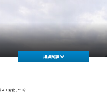
繼續閱讀
ＡＩ偏愛，^^ 哈