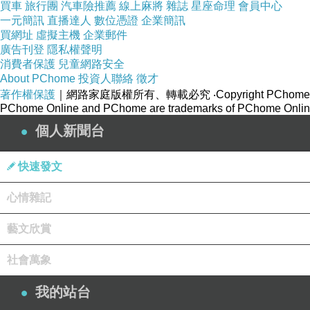
買車
旅行團
汽車險推薦
線上麻將
雜誌
星座命理
會員中心
一元簡訊
直播達人
數位憑證
企業簡訊
買網址
虛擬主機
企業郵件
廣告刊登
隱私權聲明
消費者保護
兒童網路安全
About PChome
投資人聯絡
徵才
著作權保護
｜網路家庭版權所有、轉載必究
‧Copyright PChome
PChome Online and PChome are trademarks of PChome Online
新北投溫泉源頭位於硫磺谷 ，這是清朝郁永河採
個人新聞台
過的山谷，到處坑坑洞洞。
快速發文
心情雜記
藝文欣賞
社會萬象
我的站台