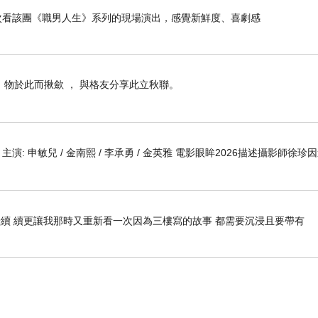
是第二次看該團《職男人生》系列的現場演出，感覺新鮮度、喜劇感
， 物於此而揪歛 ， 與格友分享此立秋聯。
 編劇 主演: 申敏兒 / 金南熙 / 李承勇 / 金英雅 電影眼眸2026描述攝影師徐珍
續 續更讓我那時又重新看一次因為三樓寫的故事 都需要沉浸且要帶有