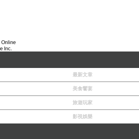
 Online
 Inc.
硫磺的地點。早期採硫磺方式要挖有硫磺的土方在鍋中
最新文章
美食饗宴
旅遊玩家
影視娛樂