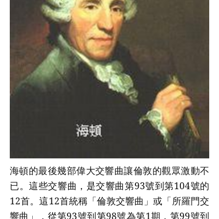
海頓的最後幾部偉大交響曲讓倫敦的觀眾激動不
已
。這些
交響曲
，是
交響曲第
93
號到第
104
號的
12
首
。這
12
首統稱「倫敦交響曲」或「所羅門交
響曲」
，從
第
93
號到第
98
號為第
1
期
，
第
99
號到