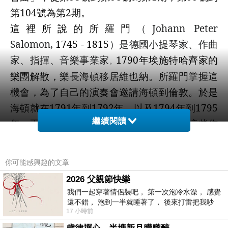
第
104
號為第
2
期
。
這裡所說的
所羅門
（
Johann Peter
Salomon,
1745
-
1815
）
是德國小提琴家、作曲
家、指揮、音樂事業家
1790
年
埃施特哈齊家的
。
樂團解散
，
樂長
海頓移居維也納
。
所羅門掌握這
機會
，為了自己的演奏會邀請
海頓到倫敦
。於是
海頓就在
1791
年
到
1792
年
，以及
1794
年
到
1795
繼續閱讀
年
，兩次前往
倫敦
，並譜寫
12
首交響曲
。這些作
品是
所羅門請海頓
譜寫，因此對樂曲的權利也歸
屬
所羅門
。於是他把這些
交響曲改編為室內樂
你可能感興趣的文章
譜
，在沙龍等場所演奏。
2026 父親節快樂
交響曲第
99
號
降
E
大調
（
Hob. I:99
）是
12
首「倫
我們一起穿著情侶裝吧， 第一次泡冷水澡， 感覺
敦交響曲」的第
7
首
，
是
1793
年
海頓
為第二次倫
還不錯， 泡到一半就睡著了， 後來打雷把我吵
17 小時前
醒， 手
敦之行做準備
，而
在維也納創作的。此曲於
1794