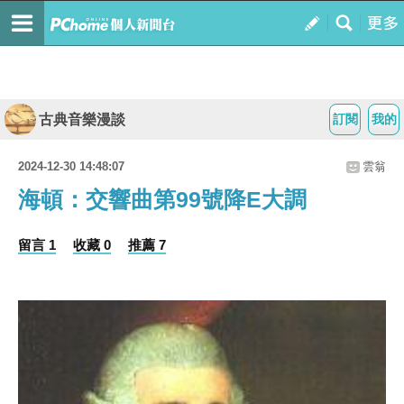
古典音樂漫談
訂閱
我的
2024-12-30 14:48:07
雲翁
海頓：交響曲第99號降E大調
留言 1
收藏 0
推薦 7