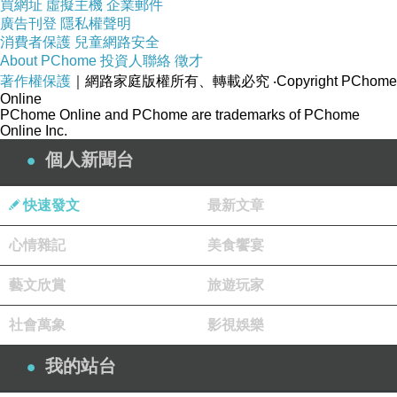
買網址
虛擬主機
企業郵件
然後是
e
小調與
c
小調
，
接以
c
小調的屬音
G
大調和
廣告刊登
隱私權聲明
消費者保護
兒童網路安全
弦的延長音結束
序奏
。然後
經
E
的屬七和弦而過
♭
About PChome
投資人聯絡
徵才
渡到
很活潑的第
1
主題
。
著作權保護
｜網路家庭版權所有、轉載必究
‧Copyright PChome
Online
此
樂章採用
奏鳴曲式，但變動常規不少。發展
第
PChome Online and PChome are trademarks of PChome
Online Inc.
1
主題過後出現的
，不是
第
2
主題
。
真正的第二主
個人新聞台
題由小提琴和獨奏單簧管奏出，之後整個呈示部
迅速結束。經
發展部而達再現部
。在
再現部裏
，
快速發文
最新文章
許多在呈示部出現的音樂被刪除。尾聲部主要由
第
1
主題形成
。
心情雜記
美食饗宴
第
2
樂章
慢板
(
Adagio
) G
大調
，
3/4
拍子，奏鳴曲
藝文欣賞
旅遊玩家
式。
這
樂章
類似第
98
號交響曲的慢板樂章
，
以三拍
社會萬象
影視娛樂
子呈現出讚美詩般的主題。第
1
主題由
管樂與弦
我的站台
樂呼應著呈現
，經管
樂演奏的過門樂句後
，
呈現