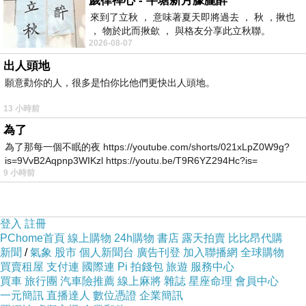
歲律禪心 - 半塘新月朦朧醉
年
2
月
10
日
在倫敦
漢諾威廣場客房首演
，
海頓坐
來到了立秋 ， 意味著夏天即將過去 ， 秋 ，揪也
在鋼琴前指揮樂團。
， 物於此而揪歛 ， 與格友分享此立秋聯。
2026-08-07
這
是很優雅的作品，不過，沒有令人醒目的特
出人頭地
徵。
願意勸你的人，很多是怕你比他們更快出人頭地。
在第
1
期「倫敦交響曲」也就是從
第
93
號到第
98
13 小時前
號的
6
首
交響曲
，都沒有使用單
簧管
，而在本
99
為了
號
到第
104
號
「倫敦」
的
6
首
第
2
期「倫敦交響
為了那每一個不眠的夜 https://youtube.com/shorts/021xLpZ0W9g?
曲」中
，除了
第
102
號外的
5
曲
，都使用單
簧管
。
is=9VvB2Aqpnp3WIKzl https://youtu.be/T9R6YZ294Hc?is=
9 小時前
這首第
99
號，是
海頓開始
使用單
簧管的第
1
首
交
響曲
。
交響曲第
99
號共
有
4
個樂章
:
登入
註冊
第
1
樂章
慢板
—
很活潑
(
Adagio – Vivace assai
)
PChome首頁
線上購物
24h購物
書店
露天拍賣
比比昂代購
新聞
/
氣象
股市
個人新聞台
廣告刊登
加入聯播網
全球購物
降
E
大調
，
2/2
拍子
—4/4
拍子，奏鳴曲式。
買賣租屋
支付連
國際連
Pi 拍錢包
旅遊
服務中心
這
樂章的序奏共有
14
小節
，雖然不很長，卻
包含
買車
旅行團
汽車險推薦
線上麻將
雜誌
星座命理
會員中心
一元簡訊
直播達人
數位憑證
企業簡訊
許多複雜的
調性
。音樂一開始就
由主音到屬音，