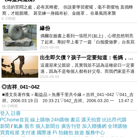
生活的苦悶之處，必有其蜂蜜。 你說要學習蜜獾，毫不畏懼地 直搗蜂
窩，才能親嚐。 甚至練一身鐵布衫、金鐘罩， 在暴風雨來襲
8 小時前
緣份
偶爾在臉書上看到一張照片(如上)，心裡忽然明亮
了起來。剛好早上看了一篇「白痴愛做夢」台長寫
2026-08-06
的貼文，在回顧年輕時瘋狂愛上
出生即欠債？孩子一定要知道：爸媽，其實我不欠你們
這週迎來父親節，其實我並不認為這種節日一定要
過，因為不是每個人都有好父母。而我們家是不過
2026-08-06
節的，平時也沒什麼儀式感，生活趨近冷
◎吉祥_041~042
■潘文良著作集＞勵益品＞魚雁千里共今緣＞吉祥_041~042 ▽041_吉
祥。2006.03.19.日 20:33:21▽042_吉祥。2006.03.20.一 13:47:2
16 小時前
登入
註冊
PChome首頁
線上購物
24h購物
書店
露天拍賣
比比昂代購
新聞
/
氣象
股市
個人新聞台
廣告刊登
加入聯播網
全球購物
買賣租屋
支付連
國際連
Pi 拍錢包
旅遊
服務中心