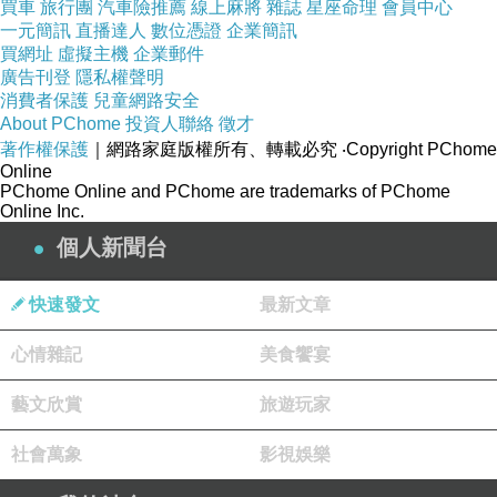
買車
旅行團
汽車險推薦
線上麻將
雜誌
星座命理
會員中心
一元簡訊
直播達人
數位憑證
企業簡訊
買網址
虛擬主機
企業郵件
廣告刊登
隱私權聲明
消費者保護
兒童網路安全
About PChome
投資人聯絡
徵才
著作權保護
｜網路家庭版權所有、轉載必究
‧Copyright PChome
Online
PChome Online and PChome are trademarks of PChome
Online Inc.
個人新聞台
快速發文
最新文章
心情雜記
美食饗宴
藝文欣賞
旅遊玩家
社會萬象
影視娛樂