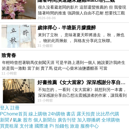
隨著時間演進越來越難Match的三觀
很久沒看葳老闆的影片 這部還蠻推薦的 但 我發現
隨著時間的推進 強調個人自由不忍耐 想要找三觀
2026-08-06
接近的不要說對象 連朋友都超
歲律禪心 - 半塘新月朦朧醉
來到了立秋 ， 意味著夏天即將過去 ， 秋 ，揪也
， 物於此而揪歛 ， 與格友分享此立秋聯。
31 分鐘前
致青春
年輕時曾想著騎馬仗劍闖天涯 可是半路上遇到一個人 她說要許我終生
於是我一激動 當了劍 賣了馬 從此一心柴米油鹽醬醋茶 可當
11 小時前
好書推薦《女大當家》深深感謝分享自己想法震撼讀者的作家，讓我看到不同樣貌的家庭！
不知怎的，一看到《女大當家》就想到另一本書，
深深感謝分享自己想法震撼讀者的作家，讓我看到
15 小時前
不同樣貌的家庭！ 《女大
登入
註冊
PChome首頁
線上購物
24h購物
書店
露天拍賣
比比昂代購
新聞
/
氣象
股市
個人新聞台
廣告刊登
加入聯播網
全球購物
買賣租屋
支付連
國際連
Pi 拍錢包
旅遊
服務中心