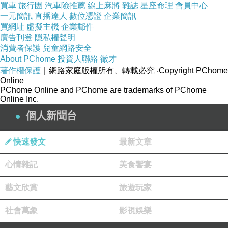
買車
旅行團
汽車險推薦
線上麻將
雜誌
星座命理
會員中心
一元簡訊
直播達人
數位憑證
企業簡訊
買網址
虛擬主機
企業郵件
廣告刊登
隱私權聲明
消費者保護
兒童網路安全
About PChome
投資人聯絡
徵才
著作權保護
｜網路家庭版權所有、轉載必究
‧Copyright PChome
Online
PChome Online and PChome are trademarks of PChome
Online Inc.
個人新聞台
快速發文
最新文章
心情雜記
美食饗宴
藝文欣賞
旅遊玩家
社會萬象
影視娛樂