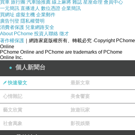
買車
旅行團
汽車險推薦
線上麻將
雜誌
星座命理
會員中心
一元簡訊
直播達人
數位憑證
企業簡訊
買網址
虛擬主機
企業郵件
廣告刊登
隱私權聲明
消費者保護
兒童網路安全
About PChome
投資人聯絡
徵才
著作權保護
｜網路家庭版權所有、轉載必究
‧Copyright PChome
Online
PChome Online and PChome are trademarks of PChome
Online Inc.
個人新聞台
快速發文
最新文章
心情雜記
美食饗宴
藝文欣賞
旅遊玩家
社會萬象
影視娛樂