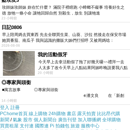
藍玫友3
玫師妹玫師妹 妳在忙什麼？ 滿院子裡瞎跑 小蟑螂不礙事 培養好生之
德 放牠一條小命 讓牠回歸自然 別殺生，放生 別讓牠進
23 小時前
日記0806
早上陪周媽去買東西 先去全聯買生菜、山葵、沙拉 然後走在保安市場
她買番茄、南瓜子 我與認識的攤販大姊們打招呼 又被周媽唸：
2026-08-06
我的活動假牙
今天早上去拿活動假了拖了好幾天囉~~禮拜一去
人太多了改今天早上八點結果阿姊昨晚說要我八點
20 小時前
去西螺農會~回到莿桐都8點半多了
◎專家與頭銜
■寓言故事 ◎專家與頭銜
⊕潘文良 在「新創
14 小時前
之谷」裡——
登入
註冊
PChome首頁
線上購物
24h購物
書店
露天拍賣
比比昂代購
新聞
/
氣象
股市
個人新聞台
廣告刊登
加入聯播網
全球購物
買賣租屋
支付連
國際連
Pi 拍錢包
旅遊
服務中心