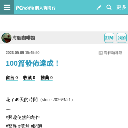
海貍咖啡館
訂閱
我的
2026-05-09 15:45:50
海貍咖啡館
100篇發佈達成！
留言 0
收藏 0
推薦 0
...
花了49天的時間（since 2026/3/21）
......
#興趣使然的創作
#驚異 #竟然 #閒適