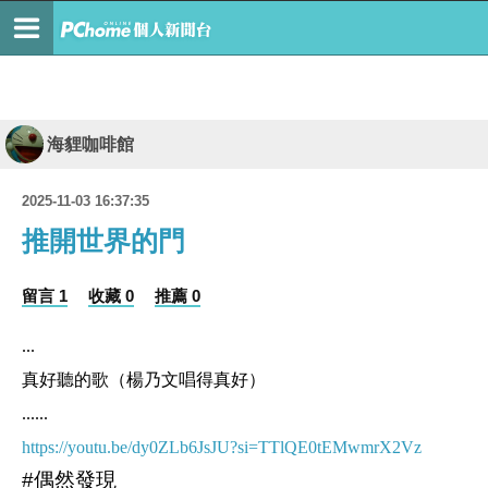
海貍咖啡館
2025-11-03 16:37:35
推開世界的門
留言 1
收藏 0
推薦 0
...
真好聽的歌（楊乃文唱得真好）
......
https://youtu.be/dy0ZLb6JsJU?si=TTlQE0tEMwmrX2Vz
#偶然發現