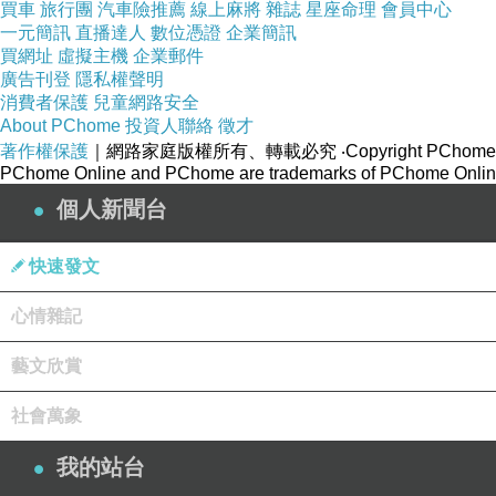
買車
旅行團
汽車險推薦
線上麻將
雜誌
星座命理
會員中心
一元簡訊
直播達人
數位憑證
企業簡訊
買網址
虛擬主機
企業郵件
廣告刊登
隱私權聲明
消費者保護
兒童網路安全
About PChome
投資人聯絡
徵才
著作權保護
｜網路家庭版權所有、轉載必究
‧Copyright PChome
PChome Online and PChome are trademarks of PChome Online
個人新聞台
快速發文
心情雜記
藝文欣賞
社會萬象
我的站台