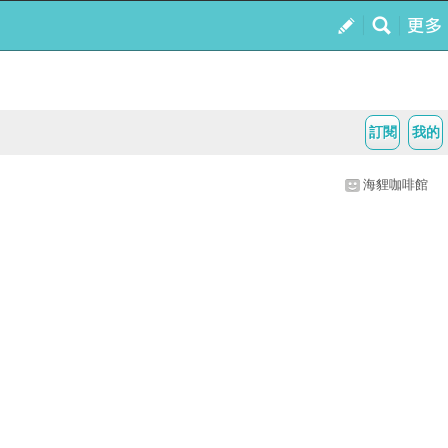
訂閱
我的
海貍咖啡館