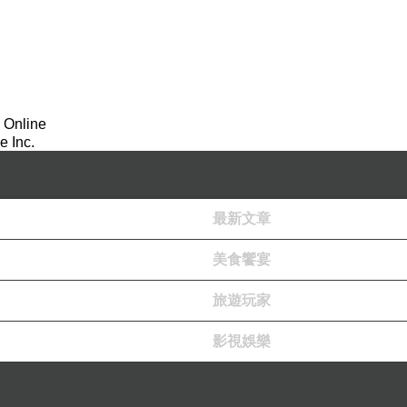
 Online
 Inc.
最新文章
美食饗宴
旅遊玩家
影視娛樂