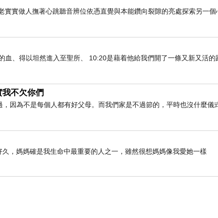
老老實實做人撫著心跳聽音辨位依憑直覺與本能鑽向裂隙的亮處探索另一個
們既因耶穌的血、得以坦然進入至聖所、 10:20是藉着他給我們開了一條又新又活
實我不欠你們
過，因為不是每個人都有好父母。而我們家是不過節的，平時也沒什麼儀
列好久好久，媽媽確是我生命中最重要的人之一，雖然很想媽媽像我愛她一樣