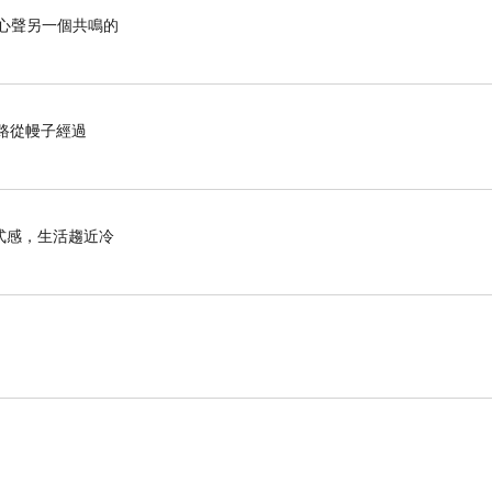
心聲另一個共鳴的
的路從幔子經過
式感，生活趨近冷