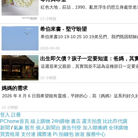
紅色大地，莊喆，1990。亂世浮生仍想立身處世
13 小時前
希伯來書 - 堅守盼望
希伯來書10:19-10:25 10:19弟兄們、我
2026-08-06
出生即欠債？孩子一定要知道：爸媽，其
這週迎來父親節，其實我並不認為這種節日一定要
19 小時前
媽媽的需求
2026 年 8 月 6 日我希望能有靈感，平靜的心，寫《媽媽》這系
12 小時前
登入
註冊
PChome首頁
線上購物
24h購物
書店
露天拍賣
比比昂代購
新聞
/
氣象
股市
個人新聞台
廣告刊登
加入聯播網
全球購物
買賣租屋
支付連
國際連
Pi 拍錢包
旅遊
服務中心