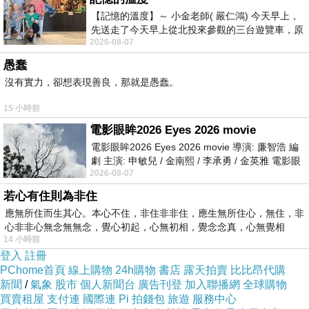
【記憶的溫度】～ 小金老師( 嚴仁鴻) 今天早上，
先送走了今天早上從北投來參觀的三台遊覽車，原
2026-08-07
以為展場已經差不多要安靜下來，卻發
愚蠢
沒有實力，卻想表現善良，那就是愚蠢。
15 小時前
電影眼眸2026 Eyes 2026 movie
電影眼眸2026 Eyes 2026 movie 導演: 廉智浩 編
劇 主演: 申敏兒 / 金南熙 / 李承勇 / 金英雅 電影眼
2026-08-07
眸2026描述攝影師徐珍因遺
若心有住則為非住
應無所住而生其心。本心不住，非住非非住，應生無所住心，無住，非
心非非心無念無無念，覺心初起，心無初相，覺念念真，心無覺相
14 小時前
登入
註冊
PChome首頁
線上購物
24h購物
書店
露天拍賣
比比昂代購
新聞
/
氣象
股市
個人新聞台
廣告刊登
加入聯播網
全球購物
買賣租屋
支付連
國際連
Pi 拍錢包
旅遊
服務中心