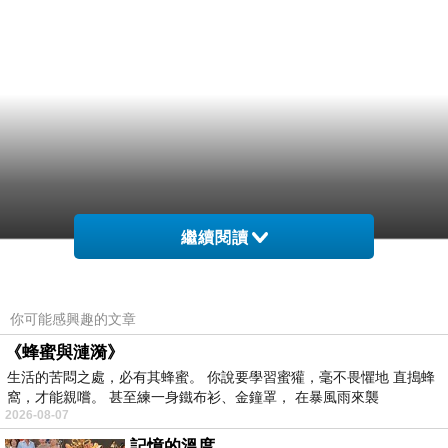
繼續閱讀
你可能感興趣的文章
《蜂蜜與漣漪》
生活的苦悶之處，必有其蜂蜜。 你說要學習蜜獾，毫不畏懼地 直搗蜂
窩，才能親嚐。 甚至練一身鐵布衫、金鐘罩， 在暴風雨來襲
2026-08-07
記憶的溫度