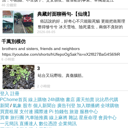
活：不結婚、不生孩子、交女朋友、做喜歡的事業、單獨遊走江
46 分鐘前
湖⋯⋯，
典藏封面聊兩句-【仙境】
俗話說的好，好奇心不只能殺死貓 更能把衛斯理
整得慘兮兮 冰天雪地、險死還生，兩個不貪財的
2026-08-05
人尋什麼寶？ 人家追尋愛情還
千萬別模仿
brothers and sisters, friends and neighbors
https://youtube.com/shorts/hUfepoOgSak?is=xX2f827BaG4S69iR
6 小時前
https
3
站台又玩嘢啦。真傷腦筋。
2 小時前
登入
註冊
PChome首頁
線上購物
24h購物
書店
露天拍賣
比比昂代購
新聞
/
氣象
股市
個人新聞台
廣告刊登
加入聯播網
全球購物
買賣租屋
支付連
國際連
Pi 拍錢包
旅遊
服務中心
買車
旅行團
汽車險推薦
線上麻將
雜誌
星座命理
會員中心
一元簡訊
直播達人
數位憑證
企業簡訊