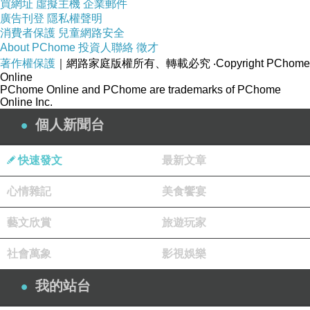
買網址
虛擬主機
企業郵件
廣告刊登
隱私權聲明
消費者保護
兒童網路安全
About PChome
投資人聯絡
徵才
著作權保護
｜網路家庭版權所有、轉載必究
‧Copyright PChome
Online
PChome Online and PChome are trademarks of PChome
Online Inc.
個人新聞台
快速發文
最新文章
心情雜記
美食饗宴
藝文欣賞
旅遊玩家
社會萬象
影視娛樂
我的站台