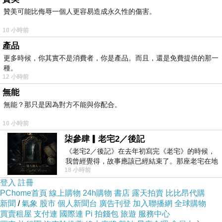
贊美可能比侮辱一個人更容易造成永久性的傷害。
10 小時前
產品
更多時候，你其實不是消費者，你是產品。而且，還是免費提供的那一
種。
12 小時前
無能
無能？那只是因為對方不能與你配合。
10 小時前
柒參肆▎老宅2／後記
《老宅2／後記》在去年初寫完《老宅》的時候，
我曾經覺得，故事應該已經結束了。那座老宅在地
18 小時前
震中倒塌，七個人終於離開那片黑暗，
登入
註冊
PChome首頁
線上購物
24h購物
書店
露天拍賣
比比昂代購
新聞
/
氣象
股市
個人新聞台
廣告刊登
加入聯播網
全球購物
買賣租屋
支付連
國際連
Pi 拍錢包
旅遊
服務中心