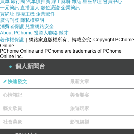
買車
旅行團
汽車險推薦
線上麻將
雜誌
星座命理
會員中心
一元簡訊
直播達人
數位憑證
企業簡訊
買網址
虛擬主機
企業郵件
廣告刊登
隱私權聲明
消費者保護
兒童網路安全
About PChome
投資人聯絡
徵才
著作權保護
｜網路家庭版權所有、轉載必究
‧Copyright PChome
Online
PChome Online and PChome are trademarks of PChome
Online Inc.
個人新聞台
快速發文
最新文章
心情雜記
美食饗宴
藝文欣賞
旅遊玩家
社會萬象
影視娛樂