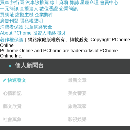
買車
旅行團
汽車險推薦
線上麻將
雜誌
星座命理
會員中心
廚房妹妹翻白眼就略生氣說：我們哪可能會跟他熟悉！
一元簡訊
直播達人
數位憑證
企業簡訊
廚房阿桑說去他那邊買菜時，就菜商聽她假日要去吃砂鍋
買網址
虛擬主機
企業郵件
廣告刊登
隱私權聲明
魚頭就直接表明也要去吃！
消費者保護
兒童網路安全
那這樣是不是他們私下約就好了？！
About PChome
投資人聯絡
徵才
著作權保護
｜網路家庭版權所有、轉載必究
‧Copyright PChome
我說對呀！
Online
她也沒顧慮到廚房妹妹是未婚欸！
PChome Online and PChome are trademarks of PChome
Online Inc.
請一個有家室的、然後文化水平差異很大的外人去幹啥
個人新聞台
啊？！
（我沒有排擠看低賣菜的人，但我有聽那位賣菜的那位說
快速發文
最新文章
話很不大好。）
心情雜記
美食饗宴
廚房妹妹說就是啊！
連協班妹妹聽到都當下也驚呼著提高嗓音：菜商？！
藝文欣賞
旅遊玩家
跟他又不熟！
社會萬象
影視娛樂
廚房阿桑說他說話很有趣很好笑的！