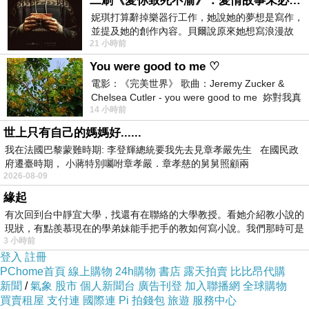
二刷《愛你致死不渝》：愛情故事未必是浪漫故事
妮琪打算辭掉樂器行工作，她說她的夢想是寫作，
藤蔓越多越阿雜嘛。
並提及她的創作內容。貝爾說原來她想寫浪漫故
每一次的芳療，心中藤蔓就會少一些。
21 小時前
事，妮琪回應：「不是浪漫故事，是愛情
釋放壓力、舒緩心情。
You were good to me ♡
電影：《完美世界》 歌曲：Jeremy Zucker &
看看美女又聞著店內草本植物的香氣，心情會更好這樣！
Chelsea Cutler - you were good to me 妳對我真
💖
14 小時前
好 因
。
世上只有自己的媽媽好......
🐻
我在法國巴黎蒙難時期: 李登輝總統要我先去見章孝嚴先生 在國民政
府遷臺時期， 小蔣特別囑咐章孝嚴．章孝慈的舅舅照顧兩
昨烘焙等待起司棒出爐時，跟烘焙妹妹聊到這星期日要跟
2026-08-09
廚房阿桑、協班妹妹一起去吃砂鍋魚頭。
緣起
...
有次回到台中靜宜大學，找還有在聯絡的大學教授。看她介紹教小說的
現狀，有點羨慕現在的學弟妹能手把手的教如何寫小說。我們那時可是
我心裡蛤的一聲：
那麼熱的天氣吃什麼砂鍋魚頭？！
3 小時前
接著她很無奈的又說：發起人是那位阿桑，想說只有約她
登入
註冊
PChome首頁
線上購物
24h購物
書店
露天拍賣
比比昂代購
們她還樂意去，結果她說菜商也要一起去吃！
新聞
/
氣象
股市
個人新聞台
廣告刊登
加入聯播網
全球購物
我直接反應：蛤！蛤？！菜商？！
買賣租屋
支付連
國際連
Pi 拍錢包
旅遊
服務中心