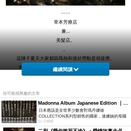
⋯⋯
草本芳療店
兼...
美髮店。
。
這陣子夏天大家都因爲熱和過於勞動是很疲憊。
有的人是利用刮痧，有的人是去做全身按摩。
繼續閱讀
喔...我的話睡覺。
因為我不愛被誰觸碰，讓我好好休息、睡覺就會好了大
你可能感興趣的文章
半。
Madonna Album Japanese Edition ｜瑪丹娜專輯們2026年日本版重發系列
睡前我就想要是有著這樣的芳療美髮店，我一定是三不五
日本應該是全世界少數會對瑪丹娜做
時去光顧的。
COLLECTION系列型銷售的國家，連娜姊的母國
21 小時前
。
美國都沒對她這樣過，這全拜在他們到現在唱片
鏡中藤蔓是反射出一個人的心情、情緒....