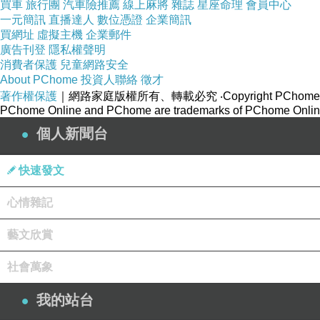
買車
旅行團
汽車險推薦
線上麻將
雜誌
星座命理
會員中心
一元簡訊
直播達人
數位憑證
企業簡訊
買網址
虛擬主機
企業郵件
廣告刊登
隱私權聲明
消費者保護
兒童網路安全
About PChome
投資人聯絡
徵才
著作權保護
｜網路家庭版權所有、轉載必究
‧Copyright PChome
PChome Online and PChome are trademarks of PChome Online
個人新聞台
快速發文
心情雜記
藝文欣賞
社會萬象
我的站台