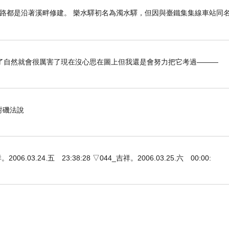
路都是沿著溪畔修建。 樂水驛初名為濁水驛，但因與臺鐵集集線車站同名，
了自然就會很厲害了現在沒心思在圖上但我還是會努力把它考過———
對磯法說
3.24.五 23:38:28 ▽044_吉祥。2006.03.25.六 00:00: