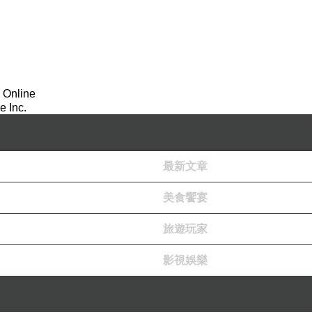
 Online
 Inc.
最新文章
美食饗宴
旅遊玩家
影視娛樂