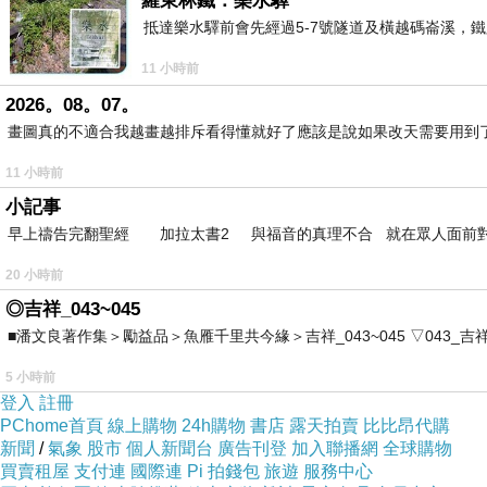
羅東林鐵：樂水驛
抵達樂水驛前會先經過5-7號隧道及橫越碼崙溪，鐵
11 小時前
2026。08。07。
畫圖真的不適合我越畫越排斥看得懂就好了應該是說如果改天需要用到
11 小時前
小記事
早上禱告完翻聖經 加拉太書2 與福音的真理不合 就在眾人面前
20 小時前
◎吉祥_043~045
■潘文良著作集＞勵益品＞魚雁千里共今緣＞吉祥_043~045 ▽043_吉祥。2006.0
5 小時前
登入
註冊
PChome首頁
線上購物
24h購物
書店
露天拍賣
比比昂代購
新聞
/
氣象
股市
個人新聞台
廣告刊登
加入聯播網
全球購物
買賣租屋
支付連
國際連
Pi 拍錢包
旅遊
服務中心