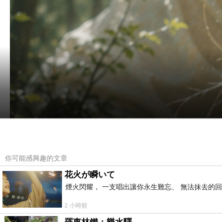
你可能感興趣的文章
花火が瞬いて
煙火閃耀， 一支唱出讓你永生難忘、 無法抹去的
2 小時前