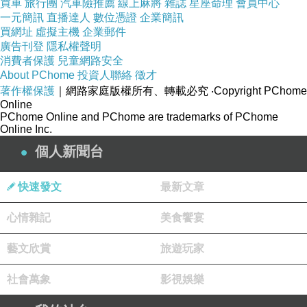
買車
旅行團
汽車險推薦
線上麻將
雜誌
星座命理
會員中心
一元簡訊
直播達人
數位憑證
企業簡訊
買網址
虛擬主機
企業郵件
廣告刊登
隱私權聲明
消費者保護
兒童網路安全
About PChome
投資人聯絡
徵才
著作權保護
｜網路家庭版權所有、轉載必究
‧Copyright PChome
Online
PChome Online and PChome are trademarks of PChome
Online Inc.
個人新聞台
快速發文
最新文章
心情雜記
美食饗宴
藝文欣賞
旅遊玩家
社會萬象
影視娛樂