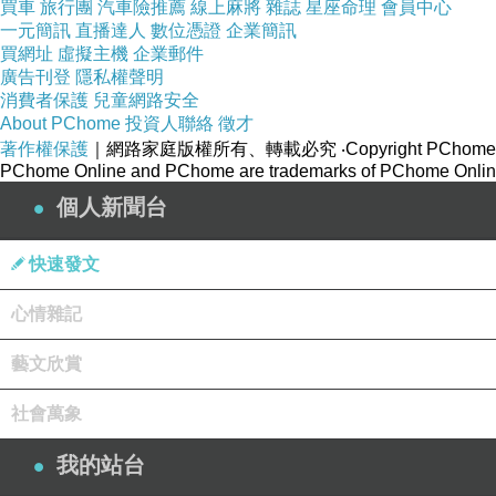
買車
旅行團
汽車險推薦
線上麻將
雜誌
星座命理
會員中心
一元簡訊
直播達人
數位憑證
企業簡訊
買網址
虛擬主機
企業郵件
廣告刊登
隱私權聲明
消費者保護
兒童網路安全
About PChome
投資人聯絡
徵才
著作權保護
｜網路家庭版權所有、轉載必究
‧Copyright PChome
PChome Online and PChome are trademarks of PChome Online
個人新聞台
快速發文
心情雜記
藝文欣賞
社會萬象
我的站台