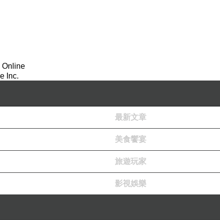
 Online
 Inc.
最新文章
美食饗宴
旅遊玩家
影視娛樂