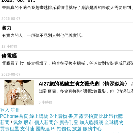
2026。08。07。
畫圖真的不適合我越畫越排斥看得懂就好了應該是說如果改天需要用到
2026-08-07
實力
有實力的人，一般聽不見別人對他們說實話。
17 小時前
修電腦
電腦買了七年終於操壞了，檢查後要換主機板，等叫貨到安裝完成已經
2026-08-07
AI27歲的葛蘭主演文藝悲劇〈情深似海〉 #
談到葛蘭，多會直接聯想到歌舞電影，但〈情深似
5 小時前
登入
註冊
PChome首頁
線上購物
24h購物
書店
露天拍賣
比比昂代購
新聞
/
氣象
股市
個人新聞台
廣告刊登
加入聯播網
全球購物
買賣租屋
支付連
國際連
Pi 拍錢包
旅遊
服務中心