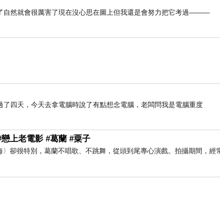
了自然就會很厲害了現在沒心思在圖上但我還是會努力把它考過———
過了四天，今天去拿電腦時說了有點想念電腦，老闆問我是電腦重度
戀上老電影 #葛蘭 #粟子
海〉卻很特別，葛蘭不唱歌、不跳舞，從頭到尾專心演戲。拍攝期間，經常