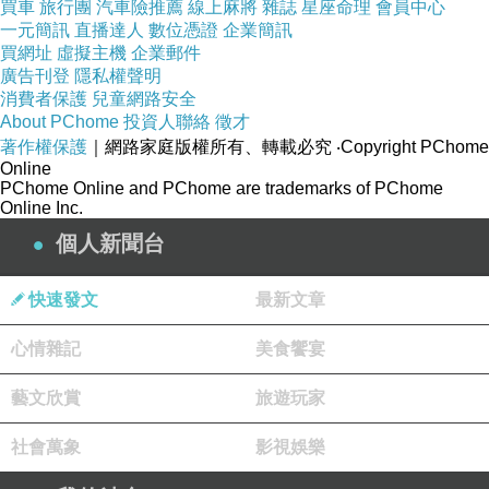
買車
旅行團
汽車險推薦
線上麻將
雜誌
星座命理
會員中心
一元簡訊
直播達人
數位憑證
企業簡訊
買網址
虛擬主機
企業郵件
廣告刊登
隱私權聲明
消費者保護
兒童網路安全
About PChome
投資人聯絡
徵才
著作權保護
｜網路家庭版權所有、轉載必究
‧Copyright PChome
Online
PChome Online and PChome are trademarks of PChome
Online Inc.
個人新聞台
快速發文
最新文章
心情雜記
美食饗宴
藝文欣賞
旅遊玩家
社會萬象
影視娛樂