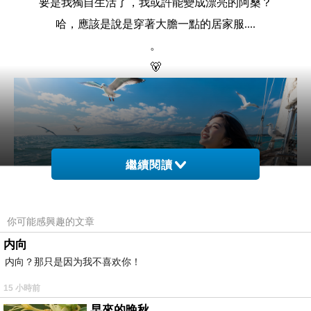
要是我獨自生活了，我或許能變成漂亮的阿桑？
哈，應該是說是穿著大膽一點的居家服....
。
🐻
繼續閱讀
你可能感興趣的文章
内向
...
内向？那只是因为我不喜欢你！
本來不是要走休閒居家風，而是挺悠哉開心的跟虎鯨、海
15 小時前
鷗是乘風破浪....
早來的晚秋