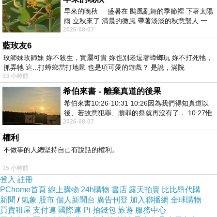
因為我一直嫌棄兩個胸墊很醜！
早來的晚秋 盛暑在 颱風亂舞的季節裡 下著太陽
然而我怎麼改就是無法生圖。
雨 立秋來了 清晨的微風 帶著淡淡的秋意襲人 一
2026-08-07
下子 又被赤
系統會一直判定太過情色感。
藍玫友6
問題是大多所謂情色細節還不是我想的喔....
玫師妹玫師妹 妳不殺生，實屬可貴 妳也別老逗著蟑螂玩 妳不打死牠，
...
抓弄牠 這...打蟑螂當打地鼠 也是項可愛的遊戲？ 是說，滿院
13 小時前
一定是太多噁男這樣創圖是導致ai創圖是限制變得很有
希伯來書 - 離棄真道的後果
了！
希伯來書10:26-10:31 10:26因為我們得知真道以
我要這樣想！
後、若故意犯罪、贖罪的祭就再沒有了． 10:27惟
2026-08-07
有戰懼等候審判和那燒滅眾敵人的烈火
權利
不做事的人總堅持自己有說話的權利。
15 小時前
…
上一篇：
登入
註冊
….
下一篇：
PChome首頁
線上購物
24h購物
書店
露天拍賣
比比昂代購
新聞
/
氣象
股市
個人新聞台
廣告刊登
加入聯播網
全球購物
買賣租屋
支付連
國際連
Pi 拍錢包
旅遊
服務中心