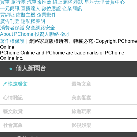
買車
旅行團
汽車險推薦
線上麻將
雜誌
星座命理
會員中心
一元簡訊
直播達人
數位憑證
企業簡訊
買網址
虛擬主機
企業郵件
廣告刊登
隱私權聲明
消費者保護
兒童網路安全
About PChome
投資人聯絡
徵才
著作權保護
｜網路家庭版權所有、轉載必究
‧Copyright PChome
Online
PChome Online and PChome are trademarks of PChome
Online Inc.
個人新聞台
快速發文
最新文章
心情雜記
美食饗宴
藝文欣賞
旅遊玩家
社會萬象
影視娛樂