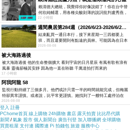
賴清德大總統，我覺得你好像說錯了！你在台中替
何欣純輔選，用各種尖酸刻薄的說詞批判盧秀燕，
22 小時前
罵她施政滿意度輸給陳其邁，甚至還說盧
週間農居第284週（2026/6/23-2026/6/24) 夏至 金黃稻浪洋溢豐收喜悅
結束亂買一通日本行，接下來星期一三四都要上
班，而且還要開到有點遠的員林。可能因為在日本
2026-08-08
花不少錢，星期一出門上班時，心裡沒有一
被大海路過後
被大海路過後 他的生命整個擴大 看到宇宙的日月星辰 有風有歌有浪有
風暴 靈魂卻極其安靜 因為他一直在聆聽 千萬道拍打而來的
17 小時前
阿我阿龍 58
監視行動持續了三個多月。他們或許只需一半的時間就能完成，但梅麗
特卻異常謹慎。或者說，比平常更謹慎。她找到了一艘特工處停泊在
⋯⋯
2026-08-08
。
登入
註冊
PChome首頁
線上購物
24h購物
書店
露天拍賣
比比昂代購
盛唐太陰占卜師
新聞
/
氣象
股市
個人新聞台
廣告刊登
加入聯播網
全球購物
...
買賣租屋
支付連
國際連
Pi 拍錢包
旅遊
服務中心