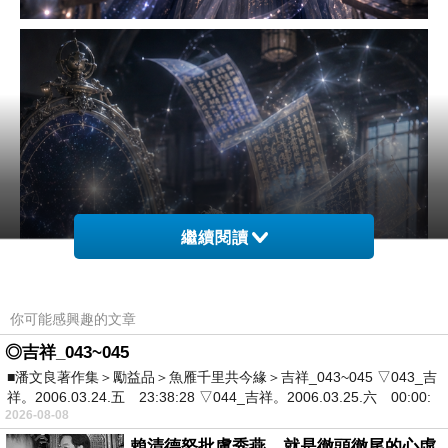
繼續閱讀
你可能感興趣的文章
◎吉祥_043~045
■潘文良著作集＞勵益品＞魚雁千里共今緣＞吉祥_043~045 ▽043_吉
祥。2006.03.24.五 23:38:28 ▽044_吉祥。2006.03.25.六 00:00:
2026-08-08
賴清德怒批盧秀燕，就是徹頭徹尾的心虛