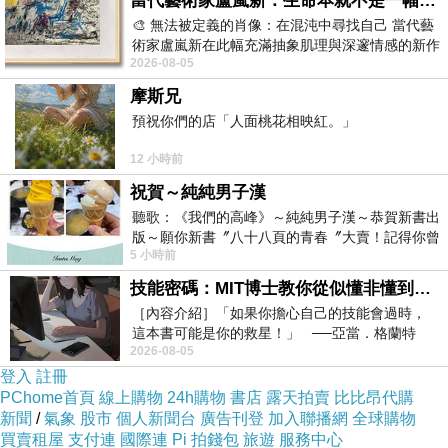
當代藝術家盧嵐新：生命本就不是一幅能被定義的肖像，在混亂與交疊中拼湊完整的靈魂
🎨 無法被定義的肖像：在混沌中尋找自己 當代藝
術家盧嵐新在此幅充滿抽象肌理與深邃情感的新作
2026-08-05
中，以灰白為基底，交織著塗抹、刮擦與
摩斯兄
預祝你們的店「人面桃花相映紅。」
12 小時前
祝賀～純純男子漢
聽歌：《我們的高峰》～純純男子漢～恭賀新書出
版～願你新書〞八十八頁的青春〞大賣！記得你曾
5 小時前
經在我的版留言…「好讚的圖^^感覺大家
技能密碼：MIT博士教你從似懂非懂到穩定輸出，把專業變事業的職能升級攻略 /麥特．比恩(容錯)
［內容介紹］「如果你擔心自己的技能會過時，
這本書可能是你的救星！」 ──亞當．格蘭特
2026-08-05
（Adam Grant），《
登入
註冊
PChome首頁
線上購物
24h購物
書店
露天拍賣
比比昂代購
新聞
/
氣象
股市
個人新聞台
廣告刊登
加入聯播網
全球購物
買賣租屋
支付連
國際連
Pi 拍錢包
旅遊
服務中心