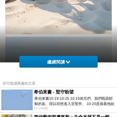
繼續閱讀
你可能感興趣的文章
希伯來書 - 堅守盼望
希伯來書10:19-10:25 10:19弟兄們、我們既因耶
穌的血、得以坦然進入至聖所、 10:20是藉着他給
13 小時前
我們開了一條又新又活的路從幔子經過