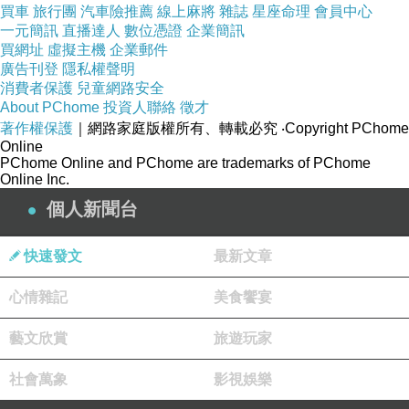
買車
旅行團
汽車險推薦
線上麻將
雜誌
星座命理
會員中心
一元簡訊
直播達人
數位憑證
企業簡訊
買網址
虛擬主機
企業郵件
廣告刊登
隱私權聲明
消費者保護
兒童網路安全
About PChome
投資人聯絡
徵才
著作權保護
｜網路家庭版權所有、轉載必究
‧Copyright PChome
Online
PChome Online and PChome are trademarks of PChome
Online Inc.
個人新聞台
快速發文
最新文章
心情雜記
美食饗宴
藝文欣賞
旅遊玩家
社會萬象
影視娛樂