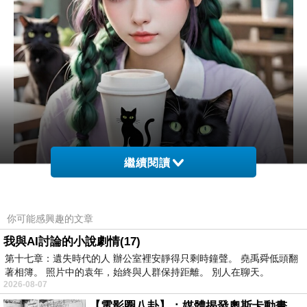
繼續閱讀
你可能感興趣的文章
我與AI討論的小說劇情(17)
第十七章：遺失時代的人 辦公室裡安靜得只剩時鐘聲。 堯禹舜低頭翻
著相簿。 照片中的袁年，始終與人群保持距離。 別人在聊天。
2026-08-07
【電影圈八卦】：媒體揭發奧斯卡動畫項目投票醜聞！好萊塢為什麼看不起動畫電影？