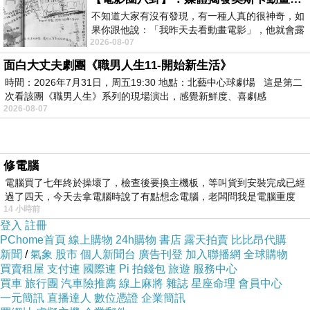
不知道大家有沒有發現，有一種人真的很神奇，如
果你跟他說：「我昨天去看動畫電影」，他就會露
2026-08-07
出一種慈祥的微笑，然後問你是不是陪小
面白大丈夫劇團《職男人生11-開始新生活》
時間：2026年7月31日，周五19:30 地點：北藝中心球劇場 這是第二
次看該團《職男人生》系列的現場演出，感覺新鮮度、喜劇感
2026-08-07
修電腦
電腦買了七年終於操壞了，檢查後要換主機板，等叫貨到安裝完成已經
過了四天，今天去拿電腦時說了有點想念電腦，老闆問我是電腦重度
14 小時前
登入
註冊
PChome首頁
線上購物
24h購物
書店
露天拍賣
比比昂代購
新聞
/
氣象
股市
個人新聞台
廣告刊登
加入聯播網
全球購物
⋯⋯
買賣租屋
支付連
國際連
Pi 拍錢包
旅遊
服務中心
買車
旅行團
汽車險推薦
線上麻將
雜誌
星座命理
會員中心
。
一元簡訊
直播達人
數位憑證
企業簡訊
🐻