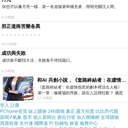
我現在倒是希望評鑑完後再來放星期五的假！
你也可以像月亮一樣，當一名追隨者和補充者，用弱光關注人間。
唉！
8 小時前
那天還有萬聖節活動欸！
邪正道殊苦樂各異
。
。。。。。。。。。。
據說昨晚園長發飆，責罵老師們晚上加班是沒做出啥成
19 小時前
果。
成功與失敗
也是協班妹妹她們也有抱怨說留下來協助是沒做出啥東
成功靠不斷找方法，失敗靠不停找藉口。
西，然後都要每天得加班！
8 小時前
園長聽聞又見證後就很生氣，然後看到老師們晚上吃吃喝
和AI 共創小說，《套路終結者：在虛情假意的劇本裡活出人格》
喝聊天許久是更生氣！
《套路終結者：在虛情假意的劇本裡活出人格》
會生氣是自然的啊...
第一章：修羅場的序曲，誰在人設裡狂歡？ 麗思
17 小時前
卡爾頓酒店的總統套房內，燈光昏
覺得說我那麼努力在讓幼兒園好上來，結果老師們是這樣
登入
註冊
的心態。
PChome首頁
線上購物
24h購物
書店
露天拍賣
比比昂代購
新聞
/
氣象
股市
個人新聞台
廣告刊登
加入聯播網
全球購物
喔，我早已看開。
買賣租屋
支付連
國際連
Pi 拍錢包
旅遊
服務中心
但我沒擺爛，我盡我所能去做好。