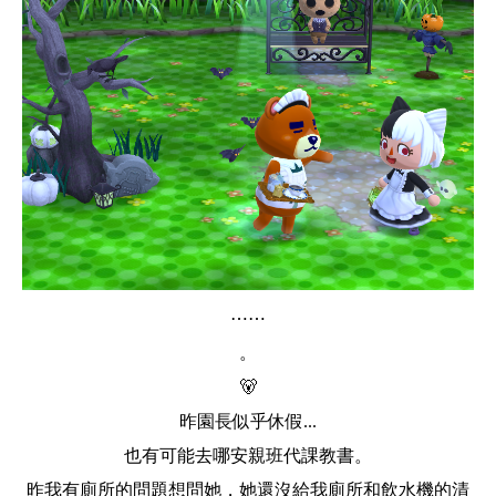
⋯⋯
。
🐻
昨園長似乎休假...
也有可能去哪安親班代課教書。
昨我有廁所的問題想問她，她還沒給我廁所和飲水機的清