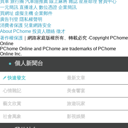
買車
旅行團
汽車險推薦
線上麻將
雜誌
星座命理
會員中心
一元簡訊
直播達人
數位憑證
企業簡訊
至於其它事真與我無關。
買網址
虛擬主機
企業郵件
不理！
廣告刊登
隱私權聲明
消費者保護
兒童網路安全
老師們也不是不努力是有擺爛的樣兒。
About PChome
投資人聯絡
徵才
而是能力有限，不知道怎麼做才好。
著作權保護
｜網路家庭版權所有、轉載必究
‧Copyright PChome
Online
所以才會有這樣子的各司其職？
PChome Online and PChome are trademarks of PChome
跟我想的很不同啊⋯⋯
Online Inc.
算啦！
個人新聞台
這也是我不想繼續工作的原因之一...
快速發文
最新文章
團體性差就算了，每個人的能力都一樣的爛。
職場工作和向上都整體度就是很差。
心情雜記
美食饗宴
如此這般要搞團結？
藝文欣賞
旅遊玩家
哎呦，這真是太難了！
。
社會萬象
影視娛樂
為啥要跟優秀的人共事？