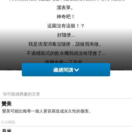
潔表單。
神奇吧！
這園沒有這個！？
好隨便...
我是清潔消毒沒隨便，該做我有做。
不過桶裝式的飲水機我就沒啥理會了...
偶爾會擦一下表面。
繼續閱讀
嗯，老師們並不愛桶裝水，她們感到裝水的水桶不是很乾
淨。
我是快喝了兩年半了。
你可能感興趣的文章
嗯...我身體一直以來不適是要說這原因？
贊美
...
贊美可能比侮辱一個人更容易造成永久性的傷害。
有些清潔細節我還想詢問。
8 小時前
下星期就快到了！
月光