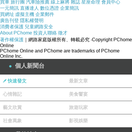
買車
旅行團
汽車險推薦
線上麻將
雜誌
星座命理
會員中心
但也有本是漠不關心的同事見我如此，後來也變得積極去
一元簡訊
直播達人
數位憑證
企業簡訊
買網址
虛擬主機
企業郵件
協助他人起來。
廣告刊登
隱私權聲明
但很看人幫忙。
消費者保護
兒童網路安全
About PChome
投資人聯絡
徵才
嗯嗯，當然當然....
著作權保護
｜網路家庭版權所有、轉載必究
‧Copyright PChome
每個人的有為做法都不同。
Online
PChome Online and PChome are trademarks of PChome
哪怕國家快倒，咱們還是得尊重每個人的選擇！（反
Online Inc.
諷！）
個人新聞台
我多少能理解老友的氣憤。
我想活好啊....
快速發文
最新文章
然而好多人都在扯我後腿，把我拉入跟你們一樣的爛泥中
心情雜記
美食饗宴
是爬不出來。
老娘我可是很努力的再往上走呢！
藝文欣賞
旅遊玩家
然而這樣的很努力也無形之中會把自己的眼給遮蔽起來
社會萬象
影視娛樂
了。