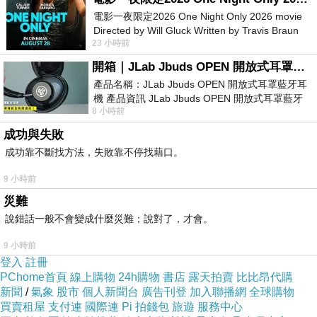
反正老娘做好自己的事就是等下班！
電影一夜限定2026 One Night Only 2026 movie
身體不大好....
Directed by Will Gluck Written by Travis Braun
23 小時前
不要管太多做太多不是自己的職務內容！
Starring Monica Barbaro
開箱｜JLab Jbuds OPEN 開放式耳罩藍牙耳機 - 設計美學，輕巧、透氣、環境音全物理達成！
。
產品名稱：JLab Jbuds OPEN 開放式耳罩藍牙耳
昨下班前一位老友看了某位女士說的她認知的無爲心態是
機 產品資訊 JLab Jbuds OPEN 開放式耳罩藍牙
感到不妥。
8 小時前
耳機評語：非常有特色，值得喜愛美型工
她認為要是大家都如此，這世界會亂了套！
成功與失敗
成功靠不斷找方法，失敗靠不停找藉口。
現代人跟以前的純樸心性的人不同了！
認為大家已不能事事都放著不去管不去做了！
9 小時前
簡單來說，現代人難以用自身善意的行動去感念去教化。
災難
說錯話一般不會變成什麼災難；說對了，才會。
而我的想法是...
夫唯弗居，是以弗去。
9 小時前
登入
註冊
我的無為是默默的為....
PChome首頁
線上購物
24h購物
書店
露天拍賣
比比昂代購
我在職場上都是這樣做啊。
新聞
/
氣象
股市
個人新聞台
廣告刊登
加入聯播網
全球購物
買賣租屋
支付連
國際連
Pi 拍錢包
旅遊
服務中心
可能太默默了，讓大家覺得我很閒。