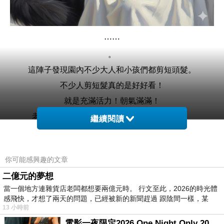
⋯⋯
。
這陣子發現園內不少大人和小孩們都剪短頭髮。
不少人剪短髮真的是好好看！
就是充滿活力！朝氣滿滿！
老闆姊姊則是變成另一個人，顯得更加年輕。
繼續閱讀
。
🐻
你可能感興趣的文章
昨工作有不少看不過去的事，不過我忍耐別衝動按著我的
二億元的夢想
想法去行事....
當一個地方連雜貨店老闆都想要兩億元時。 行文至此，2026的時光體
因為做了，我之後會超級無敵霹靂被麻煩著的！
感飛快，才想了兩天的問題，已經被新的新聞趕過 跟陰間一樣，某
13 小時前
我寧可讓對方說我什麼什麼的...
電影一夜限定2026 One Night Only 2026 movie