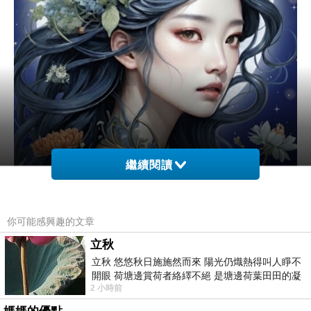
繼續閱讀
你可能感興趣的文章
立秋
立秋 悠悠秋日施施然而來 陽光仍熾熱得叫人睜不
開眼 荷塘邊賞荷者絡繹不絕 是塘邊荷葉田田的凝
2 小時前
望 風中飄逸的是映日荷花別樣紅