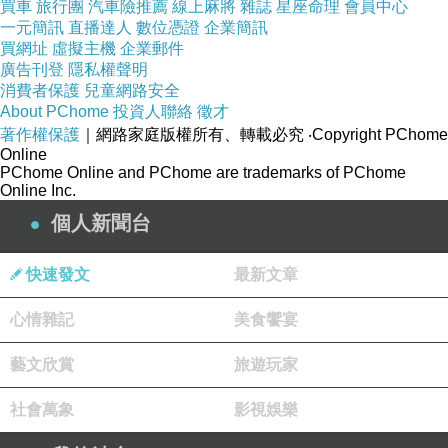
買車
旅行團
汽車險推薦
線上麻將
雜誌
星座命理
會員中心
這一星期過得有點慢。
一元簡訊
直播達人
數位憑證
企業簡訊
不過跟幼幼班幾位小孩們玩拔蘿蔔的拉高高遊戲時...
買網址
虛擬主機
企業郵件
廣告刊登
隱私權聲明
我個人是很擔心把他們的手給拉斷。
消費者保護
兒童網路安全
也是想到昨一早開門的老師晚到，我跟幾位家長和孩子們
About PChome
投資人聯絡
徵才
著作權保護
｜網路家庭版權所有、轉載必究
‧Copyright PChome
等待時...
Online
幼幼那幾位就跑來想跟我玩拔蘿蔔。
PChome Online and PChome are trademarks of PChome
Online Inc.
我哪敢在家長面前這樣玩！
個人新聞台
於是趕緊跟孩子們示意，看看我手可是掛滿一堆安全帽了
喔！
快速發文
最新文章
接著進入園內後，一位小班腿很長的小女生不知為何很黏
心情雜記
美食饗宴
媽媽...
於是放聲大哭大叫拉著媽媽不走。
藝文欣賞
旅遊玩家
開門那位老師很矮小，完全抱不動她，我的話也是....
社會萬象
影視娛樂
只能拉著她的雙手手臂拉高就這樣拉回教室。
老師急忙說不能這樣拉，要用抱的。