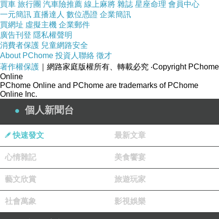
買車
旅行團
汽車險推薦
線上麻將
雜誌
星座命理
會員中心
菜的。
一元簡訊
直播達人
數位憑證
企業簡訊
我肯定全水煮菜的，不管它是否難吃！
買網址
虛擬主機
企業郵件
廣告刊登
隱私權聲明
或是分批來煮！
消費者保護
兒童網路安全
妳不需要嚇我！
About PChome
投資人聯絡
徵才
著作權保護
況且我無廚房相關證照喔，叫我煮是不可能去煮的！
｜網路家庭版權所有、轉載必究
‧Copyright PChome
Online
...
PChome Online and PChome are trademarks of PChome
Online Inc.
為何大家很看輕廚房人員？
個人新聞台
為何廚房人員們對外人很不友善？
...
快速發文
最新文章
。
心情雜記
看老闆妹妹這樣還要把焦掉的蒜頭撈掉，花很多時間啊。
美食饗宴
這時間我趕緊把飯裝好，還要煮下一鍋飯啊！
藝文欣賞
旅遊玩家
時間很緊張！
社會萬象
影視娛樂
因為十一點半就得送餐到各班了！
煮飯這邊我也難理解，為何不是一早就煮？