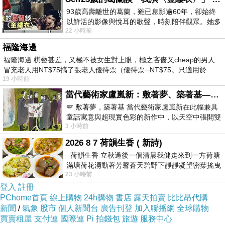
93歲高壽離世的葛蘭，雖已息影逾60年，卻始終
啊！
以鮮活的影像與悅耳的歌聲，時刻陪伴觀眾。她多
廚房阿姨去買菜前有把湯和一道菜先給煮上來了！
22 小時前
才多藝、陽光開朗的形象，不僅保留在電影
就只剩空心菜和奶油玉米餅這兩道菜。
福隆海邊
福隆海邊 棋藝甚差，又極不被女生對上眼，極之吝嗇又cheap的男人
炸的肯定會久一點。
冒充老人用NT$75搞了張老人優待票（優待票─NT$75。只適用於
老闆妹妹煮空心菜是很家庭式煮法。
19 小時前
結果就是蒜頭焦掉....
當代藝術家盧嵐新：敷著夢、築著基——讓筆觸成為存在過的證據，將相遇的溫度熔鑄成新的模樣
在那不能用家裡煮的概念去烹煮，要用快炒店的方式去煮
🪽 敷著夢，築著基 當代藝術家盧嵐新在此幅兼具
童話寓意與超現實色彩的新作中，以天空中張開雙
吧。
3 小時前
翼的神聖形象與地面上聚集的人群對話，
要開大火煮就是得如此。
2026 8 7 荷韻生香 ( 新詩)
我無法理解就是說明知道沒力氣去做快炒翻菜的動作，
荷韻生香 立秋過後一個清晨我健走來到一方荷塘
滿塘荷花湧動著芳馨蒼天碧野下靜靜凝望密葉搖曳
為何不改個念頭是用水燙青菜的想法來做就好？
23 小時前
幽泉中復有蛙鳴嘓嘓水波裡搖曳
有一回廚房阿姨跟我說要是哪一天需要我煮時，妳就要這
登入
註冊
PChome首頁
線上購物
24h購物
書店
露天拍賣
比比昂代購
樣了！
新聞
/
氣象
股市
個人新聞台
廣告刊登
加入聯播網
全球購物
我挺不客氣的回她：喔！我不可能用妳這個豆丁思維去煮
買賣租屋
支付連
國際連
Pi 拍錢包
旅遊
服務中心