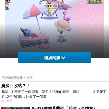
繼續閱讀
⋯⋯
。
你可能感興趣的文章
🐻
今廚房工作算有輕鬆一點...
資源回收站？！
母親 : 1.回收了一個酒鬼，花了近15年的時間，擺脫... 2.又花了
中午只有一鍋湯麵啊！
近12年的時間，回收了一個海
...
4 小時前
昨三菜一湯是老闆妹妹煮的，我當下看了是連連驚呼不已
Self23歲的葛蘭談「我演〈金縷衣〉」 #戀上老電影 #粟子 #葛蘭