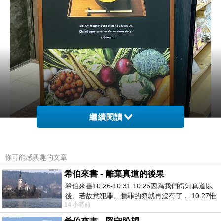
繼續閱讀
你可能感興趣的文章
希伯來書 - 離棄真道的後果
希伯來書10:26-10:31 10:26因為我們得知真道以
後、若故意犯罪、贖罪的祭就再沒有了． 10:27惟
14 小時前
有戰懼等候審判和那燒滅眾敵人的烈火