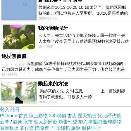
希伯來書 - 堅守盼望
希伯來書10:19-10:25 10:19弟兄們、我們既因耶
穌的血、得以坦然進入至聖所、 10:20是藉着他給
2026-08-06
我們開了一條又新又活的路從幔子經過
我的活動假牙
今天早上去拿活動假了拖了好幾天囉~~禮拜一去
人太多了改今天早上八點結果阿姊昨晚說要我八點
15 小時前
去西螺農會~回到莿桐都8點半多了
錫杖無價值
。。。。。。我無價值 須親手執持錫杖才得以滅除煩惱 錫杖你修的，
✈️
羽田空港第
1
ターミナルでの遭遇チャンス
己力因力是正力，佛像也是你修的，己力因力是正力，佛光普照也是
19 小時前
通常は沖縄路線で運航されていますが、
羽田〜
動起來的方法
岡山線や小松線
など本州路線にも登場すること
動起來的方法 文/林玉鳳 上一篇說到靜
があります
養夠了就要動。可很多人一聽
2026-08-06
**
展望デッキ（ガリバーズデッキ）
**
からの撮影
登入
註冊
が人気。富士山とのツーショットを狙うファン
PChome首頁
線上購物
24h購物
書店
露天拍賣
比比昂代購
も多数
新聞
/
氣象
股市
個人新聞台
廣告刊登
加入聯播網
全球購物
買賣租屋
支付連
國際連
Pi 拍錢包
旅遊
服務中心
飛来情報は航空機追跡アプリ（
Flightradar24
な