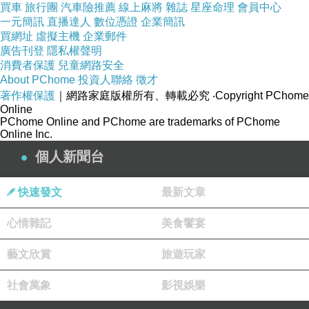
買車
旅行團
汽車險推薦
線上麻將
雜誌
星座命理
會員中心
ど）で確認可能
一元簡訊
直播達人
數位憑證
企業簡訊
買網址
虛擬主機
企業郵件
🛬
岡山空港での運航
廣告刊登
隱私權聲明
2023
年夏ダイヤ以降、
JTA
が
JAL
便として羽
消費者保護
兒童網路安全
田〜岡山線を共同運航することで、さくらジン
About PChome
投資人聯絡
徵才
著作權保護
｜網路家庭版權所有、轉載必究
‧Copyright PChome
ベエが岡山に飛来する可能性が高まりました
Online
運航スケジュールは日によって異なるため、事
PChome Online and PChome are trademarks of PChome
Online Inc.
前のチェックが重要です
個人新聞台
もし「さくらジンベエ」に乗ってみたい、見て
みたいということであれば、羽田空港の展望デ
快速發文
最新文章
ッキや岡山空港の到着・出発時間を狙って訪れ
心情雜記
るのがオススメです。
美食饗宴
藝文欣賞
旅遊玩家
社會萬象
影視娛樂