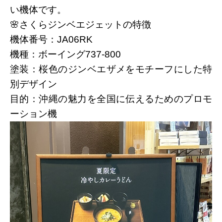
い機体です。
🌸
さくらジンベエジェットの特徴
機体番号
：
JA06RK
機種
：ボーイング
737-800
塗装
：桜色のジンベエザメをモチーフにした特
別デザイン
目的
：沖縄の魅力を全国に伝えるためのプロモ
ーション機