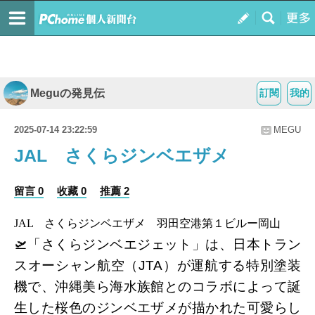
Meguの発見伝
訂閱
我的
2025-07-14 23:22:59
MEGU
JAL さくらジンベエザメ
留言 0
收藏 0
推薦 2
JAL さくらジンベエザメ 羽田空港第１ビルー岡山
🛫
「さくらジンベエジェット」は、日本トラン
スオーシャン航空（
JTA
）が運航する特別塗装
機で、沖縄美ら海水族館とのコラボによって誕
生した桜色のジンベエザメが描かれた可愛らし