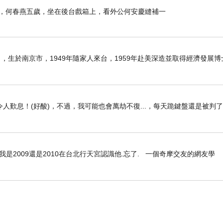
那年，何春燕五歲，坐在後台戲箱上，看外公何安慶縫補一
6日），生於南京市，1949年隨家人來台，1959年赴美深造並取得經濟發展
人歎息！(好酸)，不過，我可能也會萬劫不復...，每天跪鍵盤還是被判
是2009還是2010在台北行天宮認識他.忘了. 一個奇摩交友的網友學