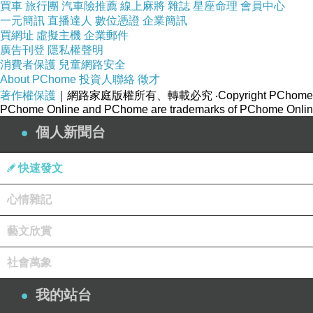
買車
旅行團
汽車險推薦
線上麻將
雜誌
星座命理
會員中心
一元簡訊
直播達人
數位憑證
企業簡訊
買網址
虛擬主機
企業郵件
廣告刊登
隱私權聲明
消費者保護
兒童網路安全
About PChome
投資人聯絡
徵才
著作權保護
｜網路家庭版權所有、轉載必究
‧Copyright PChome
PChome Online and PChome are trademarks of PChome Online
個人新聞台
快速發文
心情雜記
藝文欣賞
社會萬象
我的站台