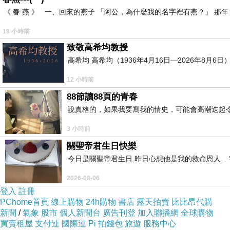
《 春 燕 》 一、回來的燕子 「阿公，為什麼我的名字裡有燕？」 
19 小時前
致敬高希均教授
高希均 高希均（1936年4月16日—2026年8月
12 小時前
88節讀88頁的青春
說真格的，如果我要寫我的情史，可能會高潮迭起令
3 小時前
關聖帝君生日快樂
今日是關聖帝君生日.昨日心想他是我的救命恩人. 我
2026-08-06
登入
註冊
PChome首頁
線上購物
24h購物
書店
露天拍賣
比比昂代購
新聞
/
氣象
股市
個人新聞台
廣告刊登
加入聯播網
全球購物
買賣租屋
支付連
國際連
Pi 拍錢包
旅遊
服務中心