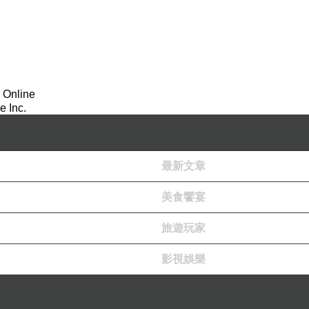
 Online
 Inc.
最新文章
美食饗宴
旅遊玩家
影視娛樂