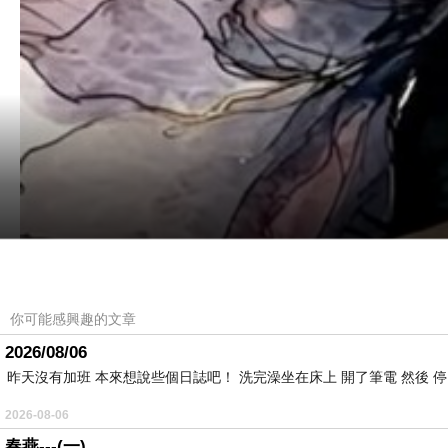
你可能感興趣的文章
2026/08/06
昨天沒有加班 本來想說些個日誌吧！ 洗完澡坐在床上 開了筆電 然後 
2026-08-06
春燕---(一)