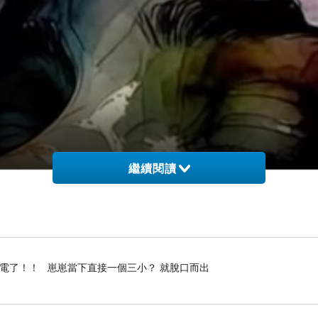
繼續閱讀
停電了！！ 崽崽當下直接一個三小？ 就脫口而出