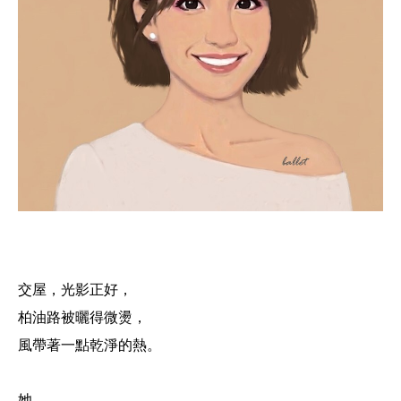
交屋，光影正好，
柏油路被曬得微燙，
風帶著一點乾淨的熱。
她，