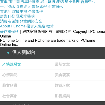
買車
旅行團
汽車險推薦
線上麻將
雜誌
星座命理
會員中心
一元簡訊
直播達人
數位憑證
企業簡訊
買網址
虛擬主機
企業郵件
她的短髮貼著耳邊，
廣告刊登
隱私權聲明
乾淨自然，沒有刻意整理，
消費者保護
兒童網路安全
About PChome
投資人聯絡
徵才
反而讓人覺得少了一點重量。
著作權保護
｜網路家庭版權所有、轉載必究
‧Copyright PChome
Online
PChome Online and PChome are trademarks of PChome
Online Inc.
她看了一圈，沒有多說什麼，
個人新聞台
只在看完陽台後說了聲謝謝。
快速發文
最新文章
心情雜記
美食饗宴
交屋是房子的減法，
剪髮是人的減法。
藝文欣賞
旅遊玩家
社會萬象
影視娛樂
走到某個階段，