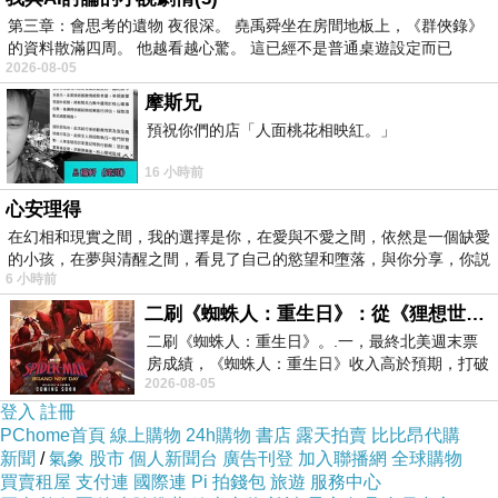
但交屋的時候，
第三章：會思考的遺物 夜很深。 堯禹舜坐在房間地板上，《群俠錄》
常常會有一種反過來的感覺，
的資料散滿四周。 他越看越心驚。 這已經不是普通桌遊設定而已
2026-08-05
一種做到這裡，好像就可以了，
摩斯兄
不需要再多什麼的感覺。
預祝你們的店「人面桃花相映紅。」
16 小時前
心安理得
我想，人也是吧。
在幻相和現實之間，我的選擇是你，在愛與不愛之間，依然是一個缺愛
的小孩，在夢與清醒之間，看見了自己的慾望和墮落，與你分享，你説
6 小時前
二刷《蜘蛛人：重生日》：從《狸想世界》到《怪奇物語》
一開始什麼都想留下，
二刷《蜘蛛人：重生日》。.一，最終北美週末票
後來慢慢變成學會挑掉，
房成績，《蜘蛛人：重生日》收入高於預期，打破
2026-08-05
一些關係，一些習慣，
《復仇者聯盟：終局之戰》記錄，成為
登入
註冊
一些一直以為重要的東西，
PChome首頁
線上購物
24h購物
書店
露天拍賣
比比昂代購
其實只是佔著位置。
新聞
/
氣象
股市
個人新聞台
廣告刊登
加入聯播網
全球購物
買賣租屋
支付連
國際連
Pi 拍錢包
旅遊
服務中心