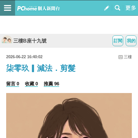
三樓B座十九號
訂閱
我的
2026-06-22 16:40:02
三樓
柒零玖▎減法．剪髮
留言 0
收藏 0
推薦 96