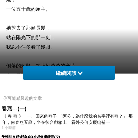
一位五十歲的屋主。
她剪去了那頭長髮，
站在陽光下的那一刻，
我忍不住多看了幾眼。
俐落的短髮，加上她淡淡的全妝，
繼續閱讀
有一種完整感，像是把這次交屋，
當成一件被好好對待的事。
你可能感興趣的文章
春燕---(一)
做室設，習慣把東西一點一點加進空間裡，
《 春 燕 》 一、回來的燕子 「阿公，為什麼我的名字裡有燕？」 那
讓一個地方慢慢變成可以住的樣子。
年，何春燕五歲，坐在後台戲箱上，看外公何安慶縫補一
1 小時前
我與AI討論的小說劇情(3)