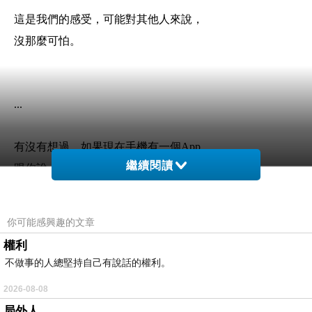
這是我們的感受，可能對其他人來說，
沒那麼可怕。
...
有沒有想過，如果現在手機有一個App，
繼續閱讀
跟你說「只要輸入名字和生日，什麼願望都能實現」，
你會許什麼願？
你可能感興趣的文章
我們長大後都懂一個很無奈的道理，
權利
人生本來就不是努力就會有結果的，
不做事的人總堅持自己有說話的權利。
任何選擇都有代價。
2026-08-08
局外人