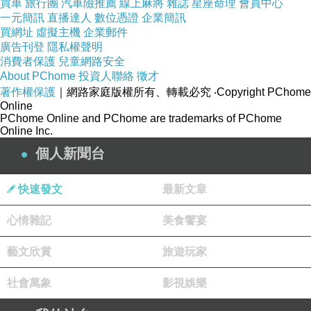
買車
旅行團
汽車險推薦
線上麻將
雜誌
星座命理
會員中心
還有校園裡漂亮又受歡迎的風雲人物娜莉，
一元簡訊
直播達人
數位憑證
企業簡訊
買網址
虛擬主機
企業郵件
她看起來什麼都不缺，
廣告刊登
隱私權聲明
但她其實每天都活在害怕失去人氣的恐懼裡，
消費者保護
兒童網路安全
About PChome
投資人聯絡
徵才
因為她媽媽外遇拋棄她，
著作權保護
｜網路家庭版權所有、轉載必究
‧Copyright PChome
她最怕被別人看不起，被當成廢物。
Online
PChome Online and PChome are trademarks of PChome
Online Inc.
劇裡他們每個人心裡都有那種想贏過別人，想被愛，
個人新聞台
想擺脫家庭，想證明自己不是沒用的人的執念。
快速發文
最新文章
這些聽起來很心酸的渴望，
心情雜記
美食饗宴
最後卻成了女鬼跟邪惡詛咒最肥沃的養分。
藝文欣賞
旅遊玩家
因為這個App的背後，
社會萬象
影視娛樂
其實是一個現代化的薩滿巫術詛咒。