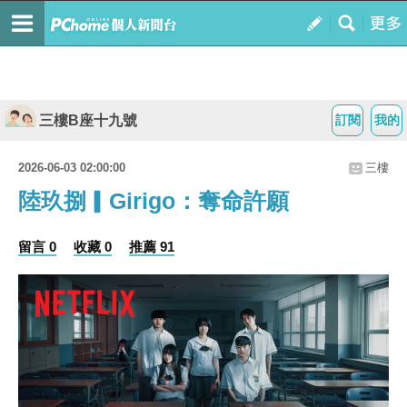
三樓B座十九號
訂閱
我的
2026-06-03 02:00:00
三樓
陸玖捌▎Girigo：奪命許願
留言 0
收藏 0
推薦 91