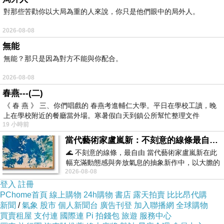
這部韓劇最讓人毛骨悚然的地方，
對那些苦勸你以大局為重的人來說，你只是他們眼中的局外人。
不是那些突然衝出來嚇人的女鬼
2026-08-08
(其實也是有啦!把我跟蠍子嚇得半死)，
無能
而是它精準抓到了我們這代人最平凡，卻也最無助的心
無能？那只是因為對方不能與你配合。
理。
2026-08-08
春燕---(二)
劇裡那些高中生許的願望，
《 春 燕 》 三、你們唱戲的 春燕考進輔仁大學。平日在學校工讀，晚
其實一點都不邪惡，
上在學校附近的餐廳當外場。寒暑假白天到鎮公所幫忙整理文件
19 小時前
反而普通到讓你覺得不奇怪。
當代藝術家盧嵐新：不刻意的線條最自由，讓色彩流動、筆觸自己說話
🌊 不刻意的線條，最自由 當代藝術家盧嵐新在此
像是那個功課好，卻要靠吃藥才能讀書的亨旭，
幅充滿動態感與奔放氣息的抽象新作中，以大膽的
2026-08-08
藍色顏料在白色畫布上揮灑、壓印與流淌
他其實只是在朋友圈裡沒什麼存在感，
登入
註冊
內心寂寞又焦慮，所以才許願想考滿分，
PChome首頁
線上購物
24h購物
書店
露天拍賣
比比昂代購
希望大家能多看他一眼，多圍繞在他身邊。
新聞
/
氣象
股市
個人新聞台
廣告刊登
加入聯播網
全球購物
買賣租屋
支付連
國際連
Pi 拍錢包
旅遊
服務中心