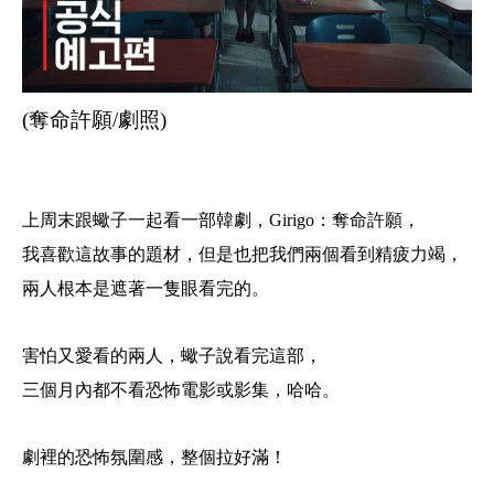
(奪命許願/劇照)
上周末跟蠍子一起看一部韓劇
，
Girigo：
奪命許願，
我喜歡這故事的題材，但是也把我們兩個看到精疲力竭，
兩人根本是遮著一隻眼看完的。
害怕又愛看的兩人，蠍子說看完這部，
三個月內都不看恐怖電影或影集，哈哈。
劇裡的恐怖氛圍感，整個拉好滿！